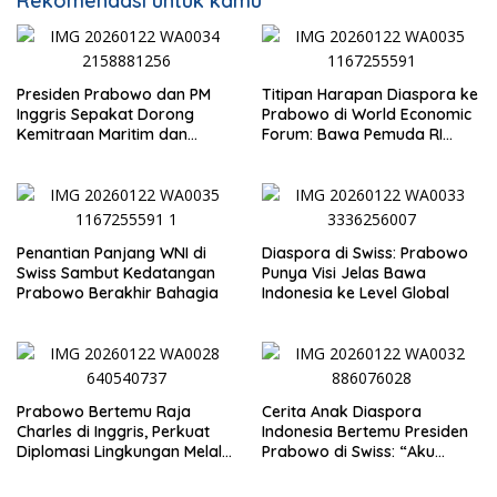
Rekomendasi untuk kamu
Presiden Prabowo dan PM
Titipan Harapan Diaspora ke
Inggris Sepakat Dorong
Prabowo di World Economic
Kemitraan Maritim dan
Forum: Bawa Pemuda RI
Pendidikan
Mendunia
Penantian Panjang WNI di
Diaspora di Swiss: Prabowo
Swiss Sambut Kedatangan
Punya Visi Jelas Bawa
Prabowo Berakhir Bahagia
Indonesia ke Level Global
Prabowo Bertemu Raja
Cerita Anak Diaspora
Charles di Inggris, Perkuat
Indonesia Bertemu Presiden
Diplomasi Lingkungan Melalui
Prabowo di Swiss: “Aku
Konservasi Gajah
Dibilang Ganteng”