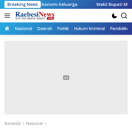
Langsung
 Ekonomi Keluarga
Breaking News
Wakil Bupati Malaka HMS Tinjau Ke
ke
konten
Home
Nasional
Daerah
Politik
Hukum Kriminal
Pendidikan
Beranda
Nasional