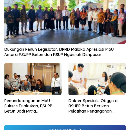
Dukungan Penuh Legislator, DPRD Malaka Apresiasi MoU
Antara RSUPP Betun dan RSUP Ngoerah Denpasar
Penandatanganan MoU
Dokter Spesialis Obgyn di
Sukses Dilakukan, RSUPP
RSUPP Betun Berikan
Betun Jadi Mitra
Pelatihan Penanganan
Pendampingan RSUP
Pendarahan Saat Persalinan
Ngoerah
Bagi Tenaga Kesehatan di
Malaka