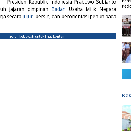
Pemb
M –
Presiden Republik Indonesia Prabowo Subianto
Ped
ruh jajaran pimpinan
Badan
Usaha Milik Negara
Lang
rja secara
jujur
, bersih, dan berorientasi penuh pada
t.
Scroll kebawah untuk lihat konten
Kes