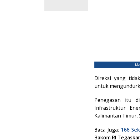
Ma
Direksi yang tid
untuk mengundurkan
Penegasan itu d
Infrastruktur En
Kalimantan Timur, S
Baca Juga:
166 Se
Bakom RI Tegaskan