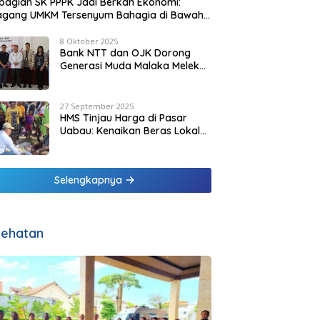
agian SK PPPK Jadi Berkah Ekonomi:
agang UMKM Tersenyum Bahagia di Bawah
it Biru Pesisir Malaka
8 Oktober 2025
Bank NTT dan OJK Dorong
Generasi Muda Malaka Melek
Finansial di Bulan Inklusi
Keuangan 2025
27 September 2025
HMS Tinjau Harga di Pasar
Uabau: Kenaikan Beras Lokal
Dinilai Masih Wajar
Selengkapnya
ehatan