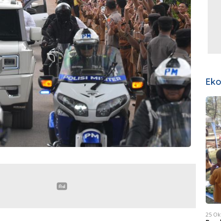
Ek
25 Ok