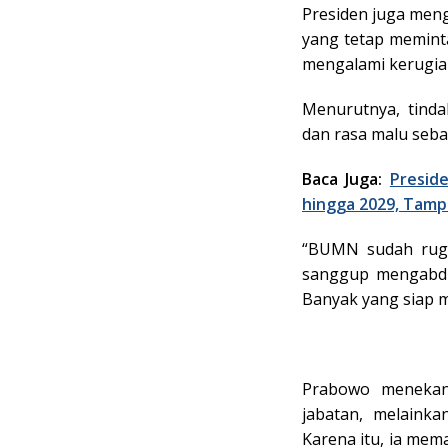
Presiden juga men
yang tetap memint
mengalami kerugia
Menurutnya, tind
dan rasa malu seba
Baca Juga:
Presid
hingga 2029, Tamp
“BUMN sudah rugi,
sanggup mengabdi 
Banyak yang siap m
Prabowo meneka
jabatan, melaink
Karena itu, ia me