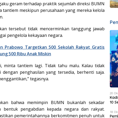
gaku geram terhadap praktik sejumlah direksi BUMN
a tantiem meskipun perusahaan yang mereka kelola
n.
Pen
akan tersebut tidak mencerminkan tanggung jawab
gai pengelola kekayaan negara.
en Prabowo Targetkan 500 Sekolah Rakyat Gratis
ung 500 Ribu Anak Miskin
 minta tantiem lagi. Tidak tahu malu. Kalau tidak
dengan penghasilan yang tersedia, berhenti saja.
enggantikan,” tegasnya.
20 Ok
Kadi
nkan bahwa memimpin BUMN bukanlah sekadar
10 S
an bentuk pengabdian kepada negara dan rakyat.
18 Ok
mastikan pemerintahannya berkomitmen penuh untuk
Pemk