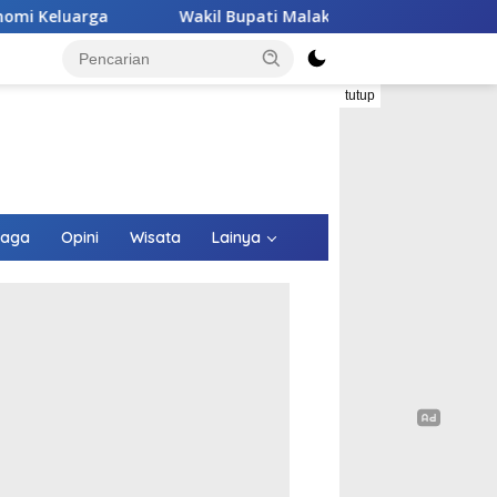
kil Bupati Malaka HMS Tinjau Kelompok Peternak Babi Binaann
tutup
raga
Opini
Wisata
Lainya