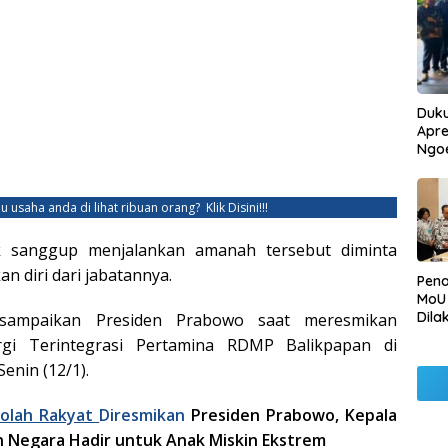
Duku
Apre
Ngo
u usaha anda di lihat ribuan orang?
Klik Disini!!!
ak sanggup menjalankan amanah tersebut diminta
 diri dari jabatannya.
Pen
MoU
Dila
isampaikan Presiden Prabowo saat meresmikan
Betu
ergi Terintegrasi Pertamina RDMP Balikpapan di
Pen
enin (12/1).
Ngo
kolah Rakyat
Diresmikan
Presiden Prabowo, Kepala
 Negara Hadir untuk Anak Miskin Ekstrem