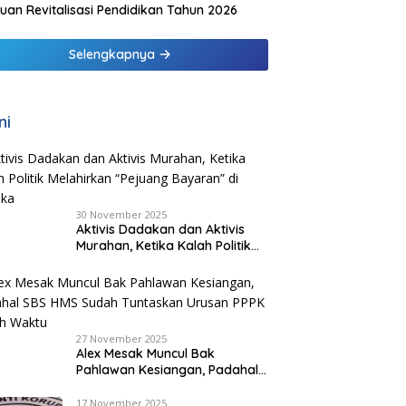
uan Revitalisasi Pendidikan Tahun 2026
Selengkapnya
ni
30 November 2025
Aktivis Dadakan dan Aktivis
Murahan, Ketika Kalah Politik
Melahirkan “Pejuang Bayaran”
di Malaka
27 November 2025
Alex Mesak Muncul Bak
Pahlawan Kesiangan, Padahal
SBS HMS Sudah Tuntaskan
Urusan PPPK Paruh Waktu
17 November 2025