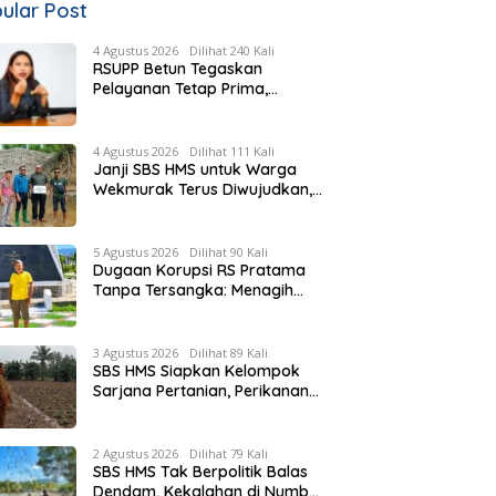
ular Post
4 Agustus 2026
Dilihat 240 Kali
RSUPP Betun Tegaskan
Pelayanan Tetap Prima,
Rujukan Pasien Terkendala
Persyaratan BPJS dan
Penuhnya ICU RS Tujuan
4 Agustus 2026
Dilihat 111 Kali
Janji SBS HMS untuk Warga
Wekmurak Terus Diwujudkan,
Pemkab Malaka Lanjutkan
Pembangunan Bronjong Senilai
Rp4,57 Miliar
5 Agustus 2026
Dilihat 90 Kali
Dugaan Korupsi RS Pratama
Tanpa Tersangka: Menagih
Keberanian Kejati NTT Ungkap
Kasus RS Pratama Wewiku
3 Agustus 2026
Dilihat 89 Kali
SBS HMS Siapkan Kelompok
Sarjana Pertanian, Perikanan
dan Peternakan di Tiap
Kecamatan, Pemda Fasilitasi
Modal
2 Agustus 2026
Dilihat 79 Kali
SBS HMS Tak Berpolitik Balas
Dendam, Kekalahan di Numbei