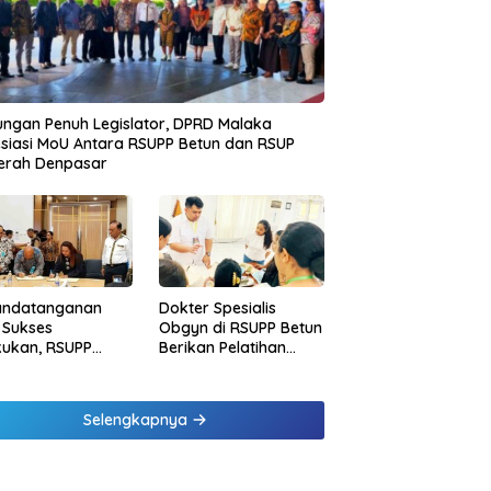
ngan Penuh Legislator, DPRD Malaka
siasi MoU Antara RSUPP Betun dan RSUP
erah Denpasar
andatanganan
Dokter Spesialis
 Sukses
Obgyn di RSUPP Betun
kukan, RSUPP
Berikan Pelatihan
n Jadi Mitra
Penanganan
dampingan RSUP
Pendarahan Saat
erah
Persalinan Bagi
Selengkapnya
Tenaga Kesehatan di
Malaka