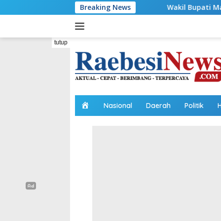
Langsung
Wakil Bupati Malaka HMS Bagi Benang k
Breaking News
ke
konten
tutup
H
Nasional
Daerah
Politik
o
m
e