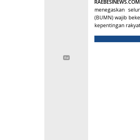
RAEBESINEWS.CO
menegaskan selu
(BUMN) wajib beke
kepentingan rakya