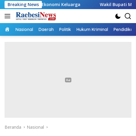
Langsung
ng Ekonomi Keluarga
Breaking News
Wakil Bupati Malaka HMS Tinjau 
ke
konten
Home
Nasional
Daerah
Politik
Hukum Kriminal
Pendidikan
Beranda
Nasional