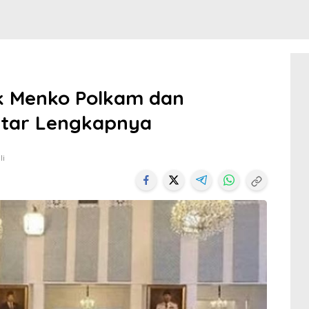
k Menko Polkam dan
ftar Lengkapnya
li