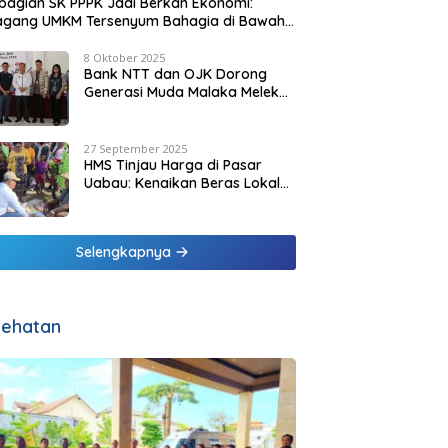
agian SK PPPK Jadi Berkah Ekonomi:
agang UMKM Tersenyum Bahagia di Bawah
it Biru Pesisir Malaka
8 Oktober 2025
Bank NTT dan OJK Dorong
Generasi Muda Malaka Melek
Finansial di Bulan Inklusi
Keuangan 2025
27 September 2025
HMS Tinjau Harga di Pasar
Uabau: Kenaikan Beras Lokal
Dinilai Masih Wajar
Selengkapnya
ehatan