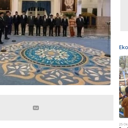
Ek
25 Ok