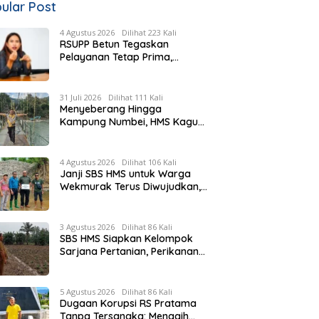
ular Post
4 Agustus 2026
Dilihat 223 Kali
RSUPP Betun Tegaskan
Pelayanan Tetap Prima,
Rujukan Pasien Terkendala
Persyaratan BPJS dan
Penuhnya ICU RS Tujuan
31 Juli 2026
Dilihat 111 Kali
Menyeberang Hingga
Kampung Numbei, HMS Kagum
Melihat Kemegahan Jembatan
Gantung yang Hampir
Rampung
4 Agustus 2026
Dilihat 106 Kali
Janji SBS HMS untuk Warga
Wekmurak Terus Diwujudkan,
Pemkab Malaka Lanjutkan
Pembangunan Bronjong Senilai
Rp4,57 Miliar
3 Agustus 2026
Dilihat 86 Kali
SBS HMS Siapkan Kelompok
Sarjana Pertanian, Perikanan
dan Peternakan di Tiap
Kecamatan, Pemda Fasilitasi
Modal
5 Agustus 2026
Dilihat 86 Kali
Dugaan Korupsi RS Pratama
Tanpa Tersangka: Menagih