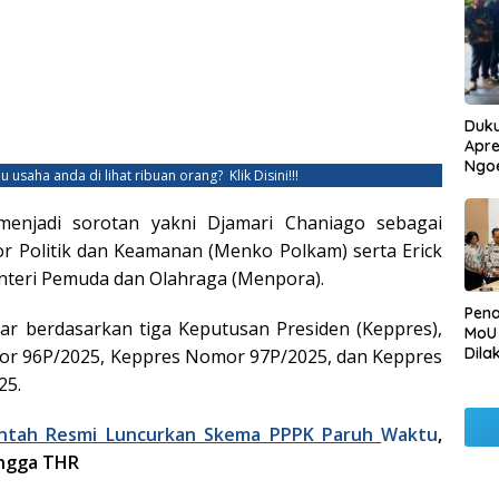
Duku
Apre
Ngo
u usaha anda di lihat ribuan orang?
Klik Disini!!!
njadi sorotan yakni Djamari Chaniago sebagai
r Politik dan Keamanan (Menko Polkam) serta Erick
nteri Pemuda dan Olahraga (Menpora).
Pen
elar berdasarkan tiga Keputusan Presiden (Keppres),
MoU
Dila
or 96P/2025, Keppres Nomor 97P/2025, dan Keppres
Betu
25.
Pen
Ngo
ntah Resmi Luncurkan Skema PPPK Paruh
Waktu
,
ingga THR