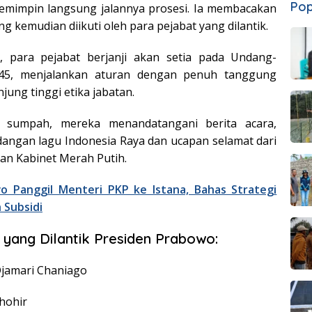
Pop
emimpin langsung jalannya prosesi. Ia membacakan
g kemudian diikuti oleh para pejabat yang dilantik.
 para pejabat berjanji akan setia pada Undang-
45, menjalankan aturan dengan penuh tanggung
jung tinggi etika jabatan.
 sumpah, mereka menandatangani berita acara,
angan lagu Indonesia Raya dan ucapan selamat dari
ran Kabinet Merah Putih.
o Panggil Menteri PKP ke Istana, Bahas Strategi
 Subsidi
 yang Dilantik Presiden Prabowo:
Djamari Chaniago
Thohir