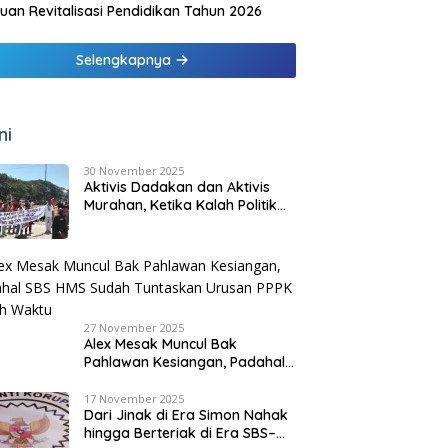
uan Revitalisasi Pendidikan Tahun 2026
Selengkapnya
ni
30 November 2025
Aktivis Dadakan dan Aktivis
Murahan, Ketika Kalah Politik
Melahirkan “Pejuang Bayaran”
di Malaka
27 November 2025
Alex Mesak Muncul Bak
Pahlawan Kesiangan, Padahal
SBS HMS Sudah Tuntaskan
Urusan PPPK Paruh Waktu
17 November 2025
Dari Jinak di Era Simon Nahak
hingga Berteriak di Era SBS–