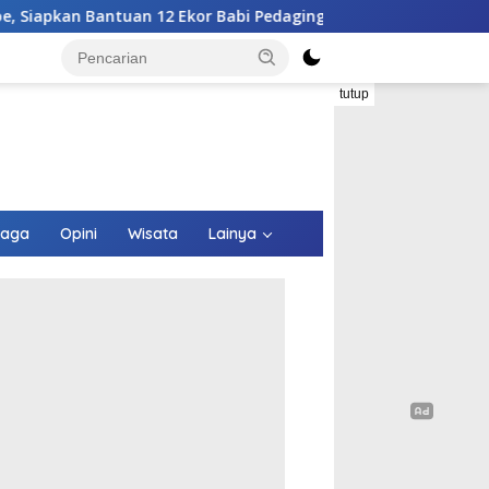
r Babi Pedaging
RSUPP Betun Gelar Sayembara Desain 
tutup
raga
Opini
Wisata
Lainya