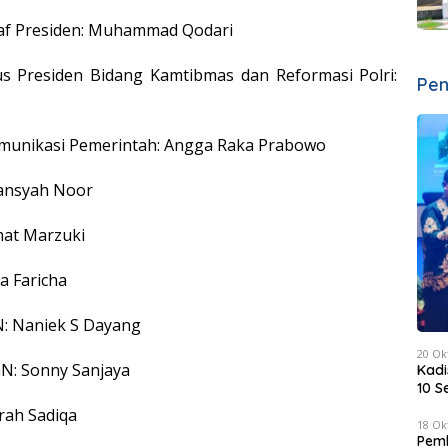
taf Presiden: Muhammad Qodari
us Presiden Bidang Kamtibmas dan Reformasi Polri:
Pen
omunikasi Pemerintah: Angga Raka Prabowo
iansyah Noor
at Marzuki
a Faricha
N: Naniek S Dayang
20 Ok
GN: Sonny Sanjaya
Kadi
10 S
arah Sadiqa
18 Ok
Pemk