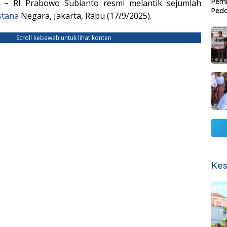
Pemb
M –
RI Prabowo Subianto resmi melantik sejumlah
Ped
stana
Negara, Jakarta, Rabu (17/9/2025).
Lang
Scroll kebawah untuk lihat konten
Kes