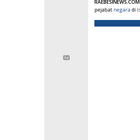
RAEBESINEWS.CO
pejabat
negara
di
I