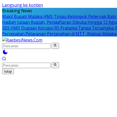
Langsung ke konten
Breaking News
Wakil Bupati Malaka HMS Tinjau Kelompok Peternak Babi 
Hadiah Jutaan Rupiah, Pendaftaran Dibuka Hingga 12 Agu
SBS HMS
Dugaan Korupsi RS Pratama Tanpa Tersangka: 
Percepatan Pelayanan Pertanahan di NTT, Wabup Malaka
tutup