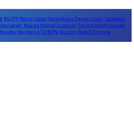
g
RSUPP Betun Gelar Sayembara Desain Logo, Sediakan
ikerjakan, Warga Wehali Ucapkan Terima Kasih kepada
 Wewiku
Menteri ATR/BPN Nusron Wahid Dorong