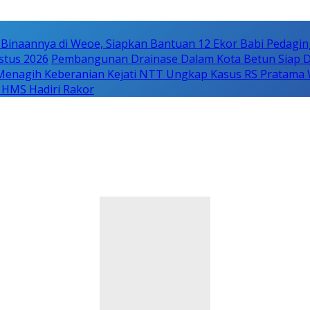
Binaannya di Weoe, Siapkan Bantuan 12 Ekor Babi Pedagin
stus 2026
Pembangunan Drainase Dalam Kota Betun Siap D
Menagih Keberanian Kejati NTT Ungkap Kasus RS Pratama
 HMS Hadiri Rakor