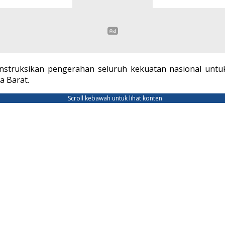
struksikan pengerahan seluruh kekuatan nasional unt
a Barat.
Scroll kebawah untuk lihat konten