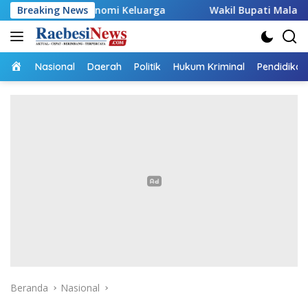
Langsung
konomi Keluarga
Breaking News
Wakil Bupati Malaka HMS Tinjau Kelo
ke
konten
Home
Nasional
Daerah
Politik
Hukum Kriminal
Pendidikan
Beranda
Nasional