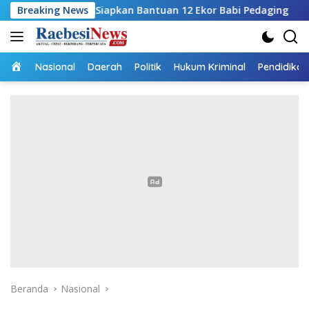
Langsung
, Siapkan Bantuan 12 Ekor Babi Pedaging
Breaking News
RSUPP Betun 
ke
konten
Home
Nasional
Daerah
Politik
Hukum Kriminal
Pendidikan
Beranda
Nasional