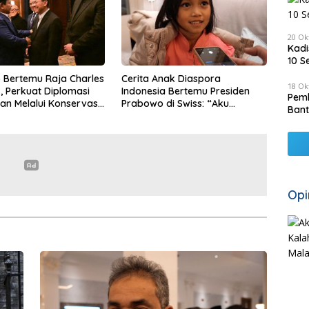
20 Ok
Kadi
10 S
 Bertemu Raja Charles
Cerita Anak Diaspora
18 Ok
s, Perkuat Diplomasi
Indonesia Bertemu Presiden
Pemk
an Melalui Konservasi
Prabowo di Swiss: “Aku
Bant
Dibilang Ganteng”
Opi