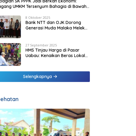
agian SK PPPK Jadi Berkah Ekonomi:
agang UMKM Tersenyum Bahagia di Bawah
it Biru Pesisir Malaka
8 Oktober 2025
Bank NTT dan OJK Dorong
Generasi Muda Malaka Melek
Finansial di Bulan Inklusi
Keuangan 2025
27 September 2025
HMS Tinjau Harga di Pasar
Uabau: Kenaikan Beras Lokal
Dinilai Masih Wajar
Selengkapnya
ehatan