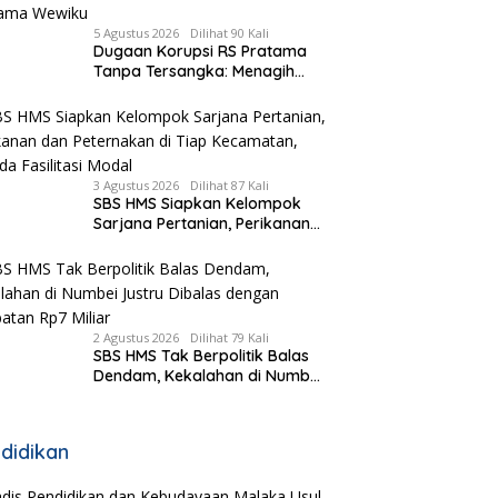
5 Agustus 2026
Dilihat 90 Kali
Dugaan Korupsi RS Pratama
Tanpa Tersangka: Menagih
Keberanian Kejati NTT Ungkap
Kasus RS Pratama Wewiku
3 Agustus 2026
Dilihat 87 Kali
SBS HMS Siapkan Kelompok
Sarjana Pertanian, Perikanan
dan Peternakan di Tiap
Kecamatan, Pemda Fasilitasi
Modal
2 Agustus 2026
Dilihat 79 Kali
SBS HMS Tak Berpolitik Balas
Dendam, Kekalahan di Numbei
Justru Dibalas dengan
Jembatan Rp7 Miliar
didikan