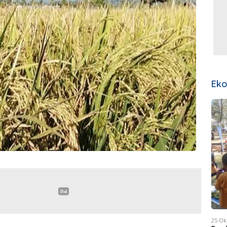
Ek
25 Ok