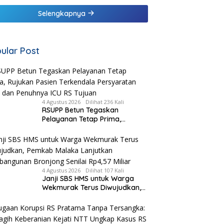
Persalinan Bagi
Selengkapnya
Tenaga Kesehatan di
Malaka
ular Post
4 Agustus 2026
Dilihat 236 Kali
RSUPP Betun Tegaskan
Pelayanan Tetap Prima,
Rujukan Pasien Terkendala
Persyaratan BPJS dan
Penuhnya ICU RS Tujuan
4 Agustus 2026
Dilihat 107 Kali
Janji SBS HMS untuk Warga
Wekmurak Terus Diwujudkan,
Pemkab Malaka Lanjutkan
Pembangunan Bronjong Senilai
Rp4,57 Miliar