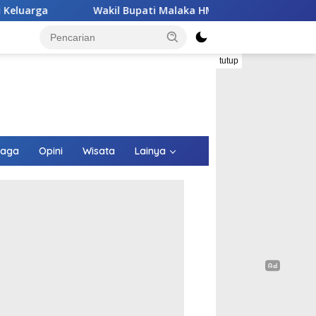
pati Malaka HMS Tinjau Kelompok Peternak Babi Binaannya di 
tutup
raga
Opini
Wisata
Lainya