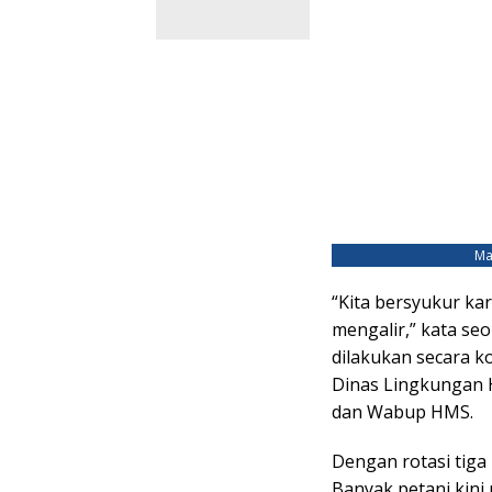
Ma
“Kita bersyukur ka
mengalir,” kata se
dilakukan secara k
Dinas Lingkungan H
dan Wabup HMS.
Dengan rotasi tiga
Banyak petani kini