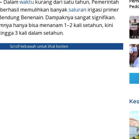
Pemb
 –
Dalam
waktu
kurang dari satu tahun, Pemerintah
Ped
berhasil memulihkan banyak
saluran
irigasi primer
Lang
Bendung Benenain. Dampaknya sangat signifikan.
mnya hanya bisa menanam 1–2 kali setahun, kini
ingga 3 kali dalam setahun.
Scroll kebawah untuk lihat konten
Kes