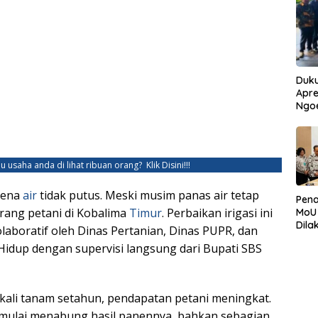
Duku
Apre
Ngo
u usaha anda di lihat ribuan orang?
Klik Disini!!!
rena
air
tidak putus. Meski musim panas air tetap
Pen
orang petani di Kobalima
Timur
. Perbaikan irigasi ini
MoU
Dila
olaboratif oleh Dinas Pertanian, Dinas PUPR, dan
Betu
idup dengan supervisi langsung dari Bupati SBS
Pen
Ngo
 kali tanam setahun, pendapatan petani meningkat.
 mulai menabung hasil panennya, bahkan sebagian