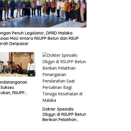
ngan Penuh Legislator, DPRD Malaka
siasi MoU Antara RSUPP Betun dan RSUP
erah Denpasar
andatanganan
 Sukses
kukan, RSUPP
n Jadi Mitra
dampingan RSUP
erah
Dokter Spesialis
Obgyn di RSUPP Betun
Berikan Pelatihan
Penanganan
Pendarahan Saat