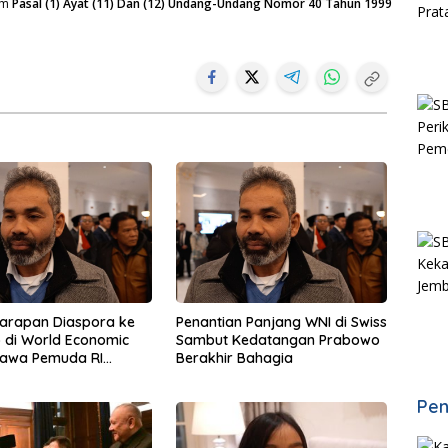
am
Pasal (1) Ayat (11) Dan (12) Undang-Undang Nomor 40 Tahun 1999
Harapan Diaspora ke
Penantian Panjang WNI di Swiss
 di World Economic
Sambut Kedatangan Prabowo
Bawa Pemuda RI
Berakhir Bahagia
a
Pen