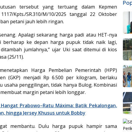
Pop
utusan tersebut yang tertuang dalam Kepmen
1117/Kpts./SR.310/M/10/2025 tanggal 22 Oktober
n petani jauh lebih ringan.
 senang. Apalagi sekarang harga padi atau HET-nya
 berharap ke depan harga pupuk tidak naik lagi,
ditambah jumlahnya,” ujar Uki saat ditemui di kios
sa (25/11).
 menetapkan Harga Pembelian Pemerintah (HPP)
en (GKP) menjadi Rp 6.500 per kilogram, berlaku
 usaha penggilingan, tidak hanya Bulog. Kombinasi
ai membuat margin petani lebih longgar.
Hangat Prabowo–Ratu Máxima: Batik Pekalongan,
n, hingga Jersey Khusus untuk Bobby
angat membantu. Dulu harga pupuk hampir sama