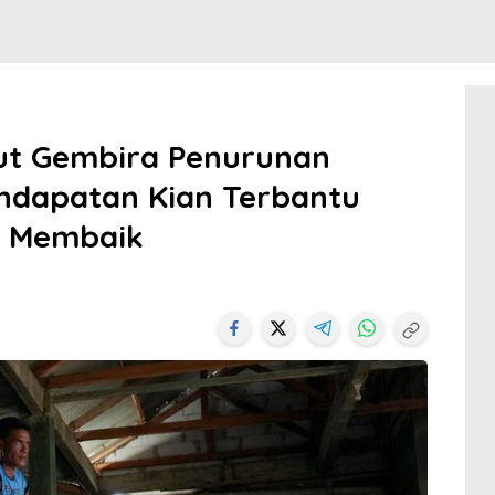
ut Gembira Penurunan
ndapatan Kian Terbantu
g Membaik