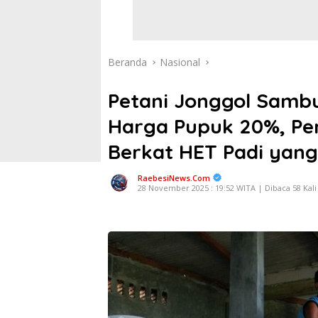
Beranda
Nasional
Petani Jonggol Samb
Harga Pupuk 20%, Pe
Berkat HET Padi yan
RaebesiNews.Com
28 November 2025 : 19:52 WITA | Dibaca 58 Kali