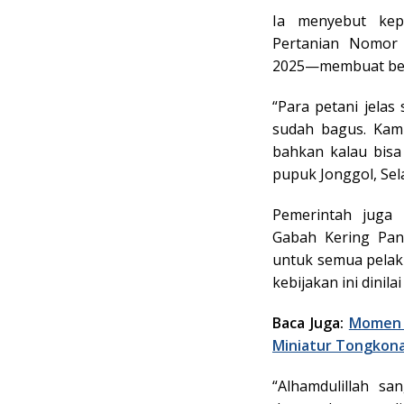
Ia menyebut kep
Pertanian Nomor 
2025—membuat beba
“Para petani jelas
sudah bagus. Kami
bahkan kalau bisa 
pupuk Jonggol, Sela
Pemerintah juga
Gabah Kering Pan
untuk semua pelaku
kebijakan ini dinil
Baca Juga:
Momen 
Miniatur Tongkona
“Alhamdulillah s