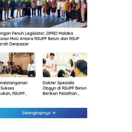
ngan Penuh Legislator, DPRD Malaka
siasi MoU Antara RSUPP Betun dan RSUP
erah Denpasar
andatanganan
Dokter Spesialis
 Sukses
Obgyn di RSUPP Betun
kukan, RSUPP
Berikan Pelatihan
n Jadi Mitra
Penanganan
dampingan RSUP
Pendarahan Saat
erah
Persalinan Bagi
Selengkapnya
Tenaga Kesehatan di
Malaka