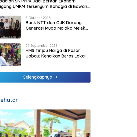
agian SK PPPK Jadi Berkah Ekonomi:
agang UMKM Tersenyum Bahagia di Bawah
it Biru Pesisir Malaka
8 Oktober 2025
Bank NTT dan OJK Dorong
Generasi Muda Malaka Melek
Finansial di Bulan Inklusi
Keuangan 2025
27 September 2025
HMS Tinjau Harga di Pasar
Uabau: Kenaikan Beras Lokal
Dinilai Masih Wajar
Selengkapnya
ehatan