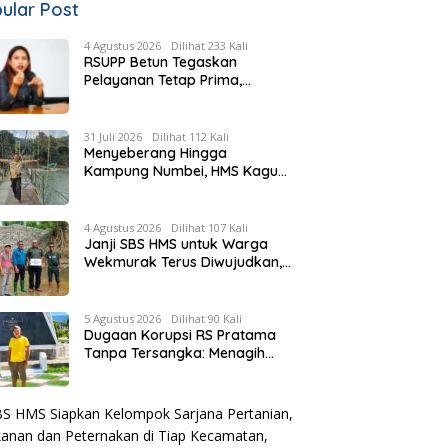
ular Post
4 Agustus 2026
Dilihat 233 Kali
RSUPP Betun Tegaskan
Pelayanan Tetap Prima,
Rujukan Pasien Terkendala
Persyaratan BPJS dan
Penuhnya ICU RS Tujuan
31 Juli 2026
Dilihat 112 Kali
Menyeberang Hingga
Kampung Numbei, HMS Kagum
Melihat Kemegahan Jembatan
Gantung yang Hampir
Rampung
4 Agustus 2026
Dilihat 107 Kali
Janji SBS HMS untuk Warga
Wekmurak Terus Diwujudkan,
Pemkab Malaka Lanjutkan
Pembangunan Bronjong Senilai
Rp4,57 Miliar
5 Agustus 2026
Dilihat 90 Kali
Dugaan Korupsi RS Pratama
Tanpa Tersangka: Menagih
Keberanian Kejati NTT Ungkap
Kasus RS Pratama Wewiku