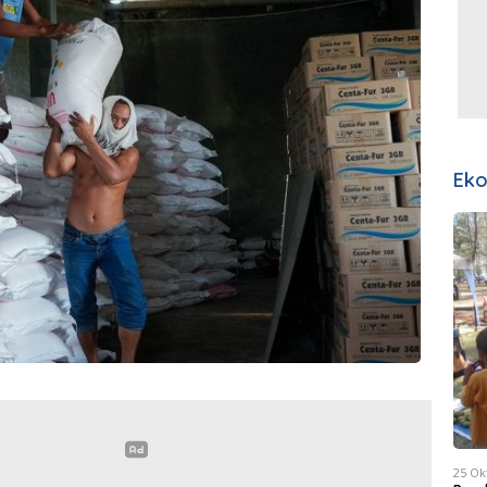
Ek
25 Ok