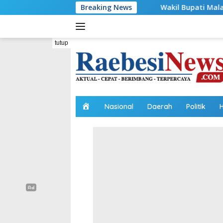
Langsung
Wakil Bupati Malaka HMS Tinjau Kelompok
Breaking News
ke
konten
tutup
H
Nasional
Daerah
Politik
o
m
e