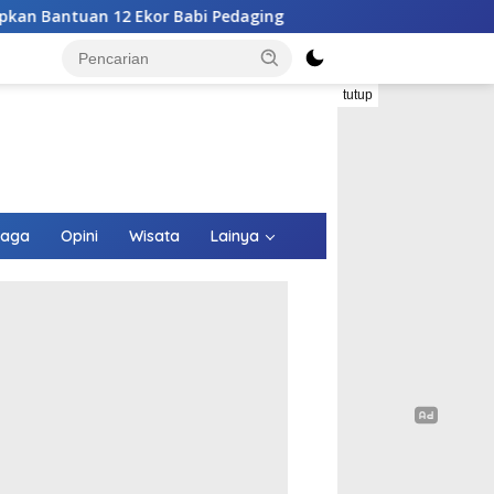
abi Pedaging
RSUPP Betun Gelar Sayembara Desain Logo
tutup
raga
Opini
Wisata
Lainya