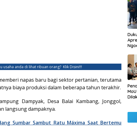
Duku
Apre
Ngo
u usaha anda di lihat ribuan orang?
Klik Disini!!!
i memberi napas baru bagi sektor pertanian, terutama
Pen
tnya biaya produksi dalam beberapa tahun terakhir.
MoU
Dila
 Kampung Dampyak, Desa Balai Kambang, Jonggol,
Betu
Pen
n langsung dampaknya.
Ngo
ndang Sumbar Sambut Ratu Máxima Saat Bertemu