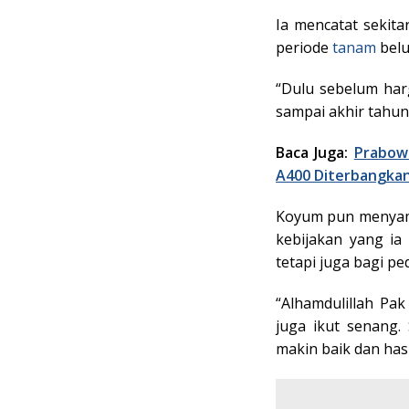
Ia mencatat sekita
periode
tanam
belu
“Dulu sebelum harg
sampai akhir tahun
Baca Juga:
Prabow
A400 Diterbangkan 
Koyum pun menyam
kebijakan yang ia
tetapi juga bagi p
“Alhamdulillah Pa
juga ikut senang
makin baik dan has