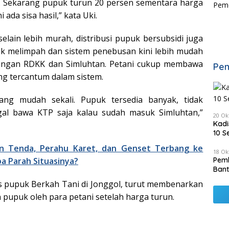
. Sekarang pupuk turun 20 persen sementara harga
i ada sisa hasil,” kata Uki.
lain lebih murah, distribusi pupuk bersubsidi juga
ok melimpah dan sistem penebusan kini lebih mudah
dengan RDKK dan Simluhtan. Petani cukup membawa
Pen
ng tercantum dalam sistem.
ang mudah sekali. Pupuk tersedia banyak, tidak
ggal bawa KTP saja kalau sudah masuk Simluhtan,”
20 Ok
Kadi
10 S
n Tenda, Perahu Karet, dan Genset Terbang ke
18 Ok
a Parah Situasinya?
Pemk
Bant
s pupuk Berkah Tani di Jonggol, turut membenarkan
 pupuk oleh para petani setelah harga turun.