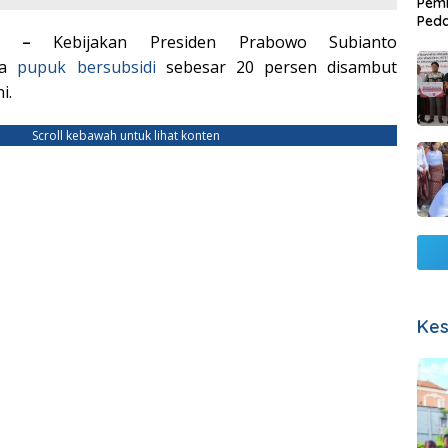
Pemb
Ped
Lang
COM –
Kebijakan Presiden Prabowo Subianto
ga
pupuk
bersubsidi
sebesar 20 persen disambut
i.
Scroll kebawah untuk lihat konten
Kes