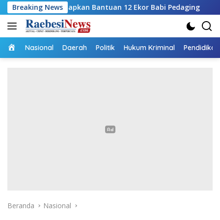
Langsung
 Siapkan Bantuan 12 Ekor Babi Pedaging
Breaking News
RSUPP Betun G
ke
konten
Home
Nasional
Daerah
Politik
Hukum Kriminal
Pendidikan
Beranda
Nasional