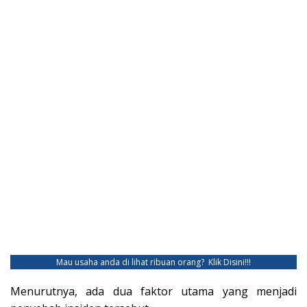
Mau usaha anda di lihat ribuan orang?
Klik Disini!!!
Menurutnya, ada dua faktor utama yang menjadi