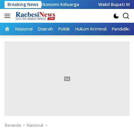
Langsung
g Ekonomi Keluarga
Breaking News
Wakil Bupati Malaka HMS Tinjau K
ke
konten
Home
Nasional
Daerah
Politik
Hukum Kriminal
Pendidikan
Beranda
Nasional