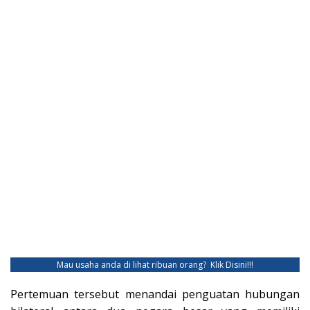
Mau usaha anda di lihat ribuan orang?
Klik Disini!!!
Pertemuan tersebut menandai penguatan hubungan