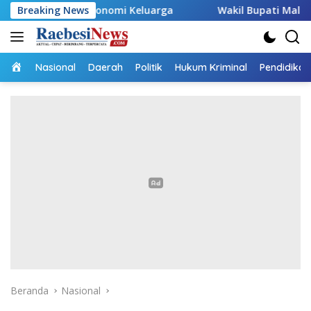
Langsung
 Ekonomi Keluarga
Breaking News
Wakil Bupati Malaka HMS Tinjau Ke
ke
konten
Home
Nasional
Daerah
Politik
Hukum Kriminal
Pendidikan
Beranda
Nasional