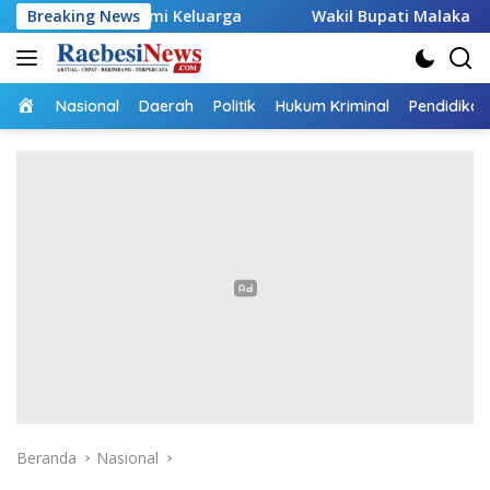
Langsung
nomi Keluarga
Breaking News
Wakil Bupati Malaka HMS Tinjau Kelompo
ke
konten
Home
Nasional
Daerah
Politik
Hukum Kriminal
Pendidikan
Beranda
Nasional