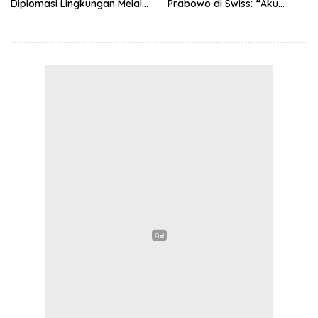
Diplomasi Lingkungan Melalui
Prabowo di Swiss: “Aku
Konservasi Gajah
Dibilang Ganteng”