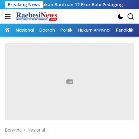
Langsung
 Siapkan Bantuan 12 Ekor Babi Pedaging
Breaking News
RSUPP Betun G
ke
konten
Home
Nasional
Daerah
Politik
Hukum Kriminal
Pendidikan
Beranda
Nasional