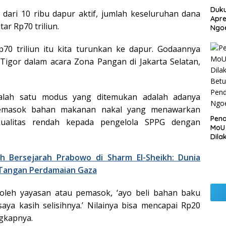
Duku
 dari 10 ribu dapur aktif, jumlah keseluruhan dana
Apre
ar Rp70 triliun.
Ngo
70 triliun itu kita turunkan ke dapur. Godaannya
r Tigor dalam acara Zona Pangan di Jakarta Selatan,
alah satu modus yang ditemukan adalah adanya
pemasok bahan makanan nakal yang menawarkan
Pen
ualitas rendah kepada pengelola SPPG dengan
MoU
Dila
Betu
Pen
h Bersejarah Prabowo di Sharm El-Sheikh: Dunia
Ngo
Tangan Perdamaian Gaza
oleh yayasan atau pemasok, ‘ayo beli bahan baku
saya kasih selisihnya.’ Nilainya bisa mencapai Rp20
ngkapnya.