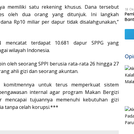
ya memiliki satu rekening khusus. Dana tersebut
18 Ok
es oleh dua orang yang ditunjuk. Ini langkah
Pemk
Bant
ana Rp10 miliar per dapur tidak disalahgunakan,”
N mencatat terdapat 10.681 dapur SPPG yang
gai wilayah Indonesia.
Opi
pin oleh seorang SPPI berusia rata-rata 26 hingga 27
rang ahli gizi dan seorang akuntan.
komitmennya untuk terus memperkuat sistem
 pengawasan internal agar program Makan Bergizi
ar mencapai tujuannya memenuhi kebutuhan gizi
a tanpa celah korupsi.***