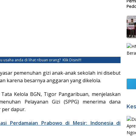
Pemb
Ped
Lang
u usaha anda di lihat ribuan orang?
Klik Disini!!!
asar pemenuhan gizi anak-anak sekolah ini disebut
n karena besarnya anggaran yang dikelola.
 Tata Kelola BGN, Tigor Pangaribuan, menjelaskan
emenuhan Pelayanan Gizi (SPPG) menerima dana
Kes
 per dapur.
masi Perdamaian Prabowo di Mesir: Indonesia di