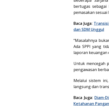
Beberapa Sarjana
bertugas sebagai
pemasakan sesuai P
Baca Juga:
Transis
dan SDM Unggul
“Masalahnya bukan 
Ada SPPI yang ti
laporan keuangan 
Untuk mencegah p
pengawasan berbasi
Melalui sistem ini
langsung dan tran
Baca Juga:
Diam-D
Ketahanan Pangan