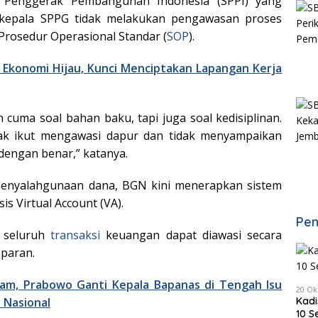
 Penggerak Pembangunan Indonesia (SPPI) yang
 kepala SPPG tidak melakukan pengawasan proses
rosedur Operasional Standar (
SOP
).
i Ekonomi Hijau, Kunci Menciptakan Lapangan Kerja
cuma soal bahan baku, tapi juga soal kedisiplinan.
dak ikut mengawasi dapur dan tidak menyampaikan
dengan benar,” katanya.
enyalahgunaan dana, BGN kini menerapkan sistem
s Virtual Account (VA).
Pen
, seluruh
transaksi
keuangan dapat diawasi secara
sparan.
iam, Prabowo Ganti Kepala Bapanas di Tengah Isu
20 Ok
Kadi
 Nasional
10 S