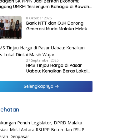
agian SK PPPK Jadi Berkah Ekonomi:
agang UMKM Tersenyum Bahagia di Bawah
it Biru Pesisir Malaka
8 Oktober 2025
Bank NTT dan OJK Dorong
Generasi Muda Malaka Melek
Finansial di Bulan Inklusi
Keuangan 2025
27 September 2025
HMS Tinjau Harga di Pasar
Uabau: Kenaikan Beras Lokal
Dinilai Masih Wajar
Selengkapnya
ehatan