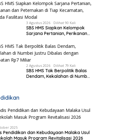
Kasus RS Pratama Wewiku
3 Agustus 2026
Dilihat 90 Kali
SBS HMS Siapkan Kelompok
Sarjana Pertanian, Perikanan
dan Peternakan di Tiap
Kecamatan, Pemda Fasilitasi
Modal
2 Agustus 2026
Dilihat 79 Kali
SBS HMS Tak Berpolitik Balas
Dendam, Kekalahan di Numbei
Justru Dibalas dengan
Jembatan Rp7 Miliar
didikan
tober 2025
s Pendidikan dan Kebudayaan Malaka Usul
ekolah Masuk Program Revitalisasi 2026