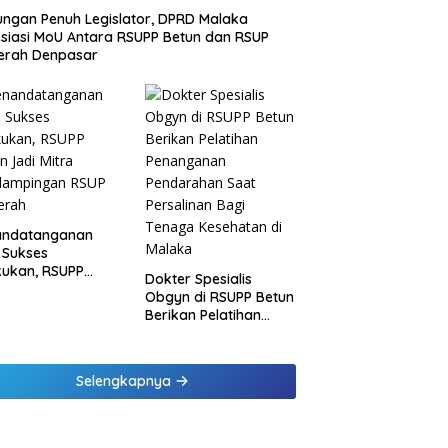
ngan Penuh Legislator, DPRD Malaka
siasi MoU Antara RSUPP Betun dan RSUP
erah Denpasar
andatanganan
 Sukses
kukan, RSUPP
Dokter Spesialis
n Jadi Mitra
Obgyn di RSUPP Betun
dampingan RSUP
Berikan Pelatihan
erah
Penanganan
Pendarahan Saat
Persalinan Bagi
Selengkapnya
Tenaga Kesehatan di
Malaka