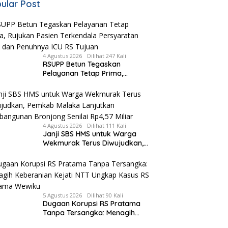
ular Post
4 Agustus 2026
Dilihat 247 Kali
RSUPP Betun Tegaskan
Pelayanan Tetap Prima,
Rujukan Pasien Terkendala
Persyaratan BPJS dan
Penuhnya ICU RS Tujuan
4 Agustus 2026
Dilihat 111 Kali
Janji SBS HMS untuk Warga
Wekmurak Terus Diwujudkan,
Pemkab Malaka Lanjutkan
Pembangunan Bronjong Senilai
Rp4,57 Miliar
5 Agustus 2026
Dilihat 90 Kali
Dugaan Korupsi RS Pratama
Tanpa Tersangka: Menagih
Keberanian Kejati NTT Ungkap