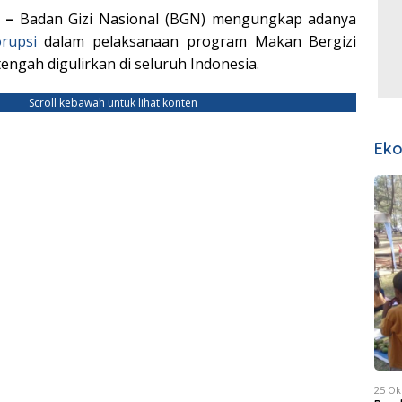
M –
Badan Gizi Nasional (BGN) mengungkap adanya
rupsi
dalam pelaksanaan program Makan Bergizi
engah digulirkan di seluruh Indonesia.
Scroll kebawah untuk lihat konten
Ek
25 Ok