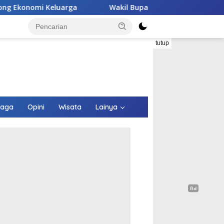
rga
Wakil Bupati Malaka HMS Tinjau Kelompok Peternak
tutup
raga
Opini
Wisata
Lainya