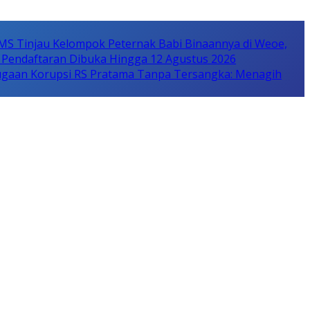
MS Tinjau Kelompok Peternak Babi Binaannya di Weoe,
 Pendaftaran Dibuka Hingga 12 Agustus 2026
gaan Korupsi RS Pratama Tanpa Tersangka: Menagih