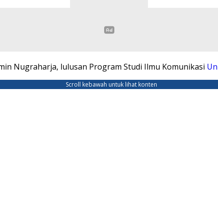
Yasmin Nugraharja, lulusan Program Studi Ilmu Komunikasi
Un
Scroll kebawah untuk lihat konten