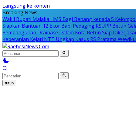
Langsung ke konten
Breaking News
Wakil Bupati Malaka HMS Bagi Benang kepada 5 Kelompo
Siapkan Bantuan 12 Ekor Babi Pedaging
RSUPP Betun Gela
Pembangunan Drainase Dalam Kota Betun Siap Dikerjaka
Keberanian Kejati NTT Ungkap Kasus RS Pratama Wewiku
tutup