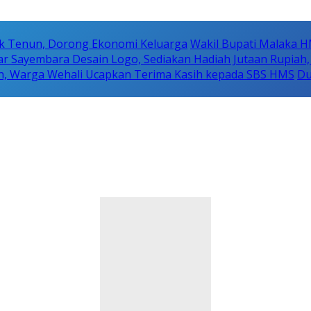
k Tenun, Dorong Ekonomi Keluarga
Wakil Bupati Malaka H
r Sayembara Desain Logo, Sediakan Hadiah Jutaan Rupiah,
n, Warga Wehali Ucapkan Terima Kasih kepada SBS HMS
Du