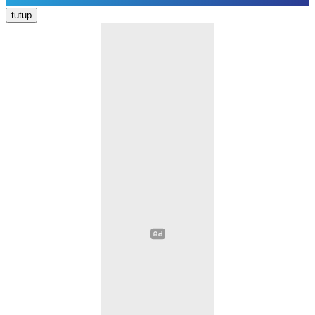
Nasional
tutup
Daerah
Politik
Hukum Kriminal
Pendidikan
Ekonomi
Kesehatan
Olahraga
Opini
Religi
Sosial Budaya
Wisata
Image
Video