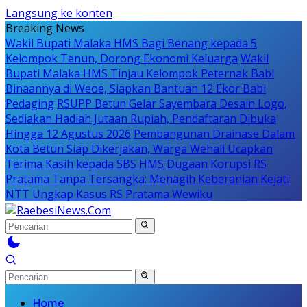
Langsung ke konten
Breaking News
Wakil Bupati Malaka HMS Bagi Benang kepada 5
Kelompok Tenun, Dorong Ekonomi Keluarga
Wakil
Bupati Malaka HMS Tinjau Kelompok Peternak Babi
Binaannya di Weoe, Siapkan Bantuan 12 Ekor Babi
Pedaging
RSUPP Betun Gelar Sayembara Desain Logo,
Sediakan Hadiah Jutaan Rupiah, Pendaftaran Dibuka
Hingga 12 Agustus 2026
Pembangunan Drainase Dalam
Kota Betun Siap Dikerjakan, Warga Wehali Ucapkan
Terima Kasih kepada SBS HMS
Dugaan Korupsi RS
Pratama Tanpa Tersangka: Menagih Keberanian Kejati
NTT Ungkap Kasus RS Pratama Wewiku
Home