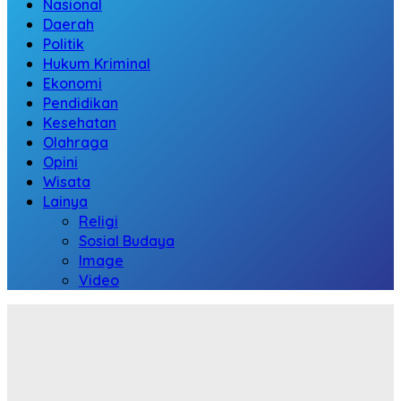
Nasional
Daerah
Politik
Hukum Kriminal
Ekonomi
Pendidikan
Kesehatan
Olahraga
Opini
Wisata
Lainya
Religi
Sosial Budaya
Image
Video