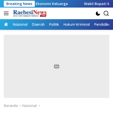
Langsung
g Ekonomi Keluarga
Breaking News
Wakil Bupati Malaka HMS Tinjau K
ke
konten
Home
Nasional
Daerah
Politik
Hukum Kriminal
Pendidikan
Beranda
Nasional