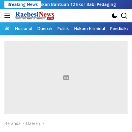
Langsung
iapkan Bantuan 12 Ekor Babi Pedaging
Breaking News
RSUPP Betun Gel
ke
konten
Home
Nasional
Daerah
Politik
Hukum Kriminal
Pendidikan
Beranda
Daerah