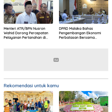
Menteri ATR/BPN Nusron
DPRD Malaka Bahas
Wahid Dorong Percepatan
Pengembangan Ekonomi
Pelayanan Pertanahan di
Perbatasan Bersama
NTT, Wabup Malaka HMS
Senator DPD RI Angelius
Hadiri Rakor
Wake Kako
Rekomendasi untuk kamu