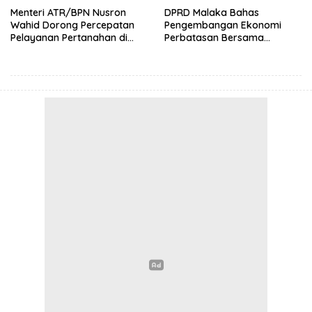
Menteri ATR/BPN Nusron
DPRD Malaka Bahas
Wahid Dorong Percepatan
Pengembangan Ekonomi
Pelayanan Pertanahan di
Perbatasan Bersama
NTT, Wabup Malaka HMS
Senator DPD RI Angelius
Hadiri Rakor
Wake Kako