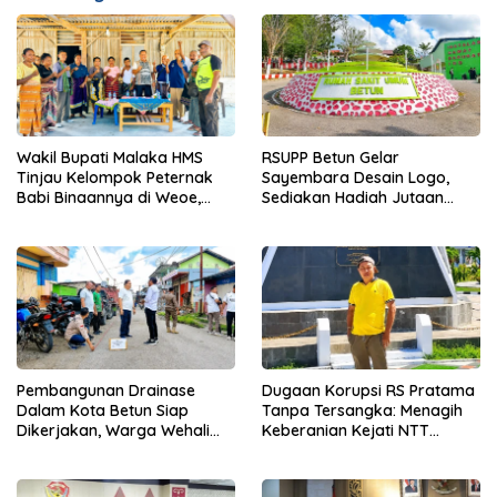
Wakil Bupati Malaka HMS
RSUPP Betun Gelar
Tinjau Kelompok Peternak
Sayembara Desain Logo,
Babi Binaannya di Weoe,
Sediakan Hadiah Jutaan
Siapkan Bantuan 12 Ekor
Rupiah, Pendaftaran Dibuka
Babi Pedaging
Hingga 12 Agustus 2026
Pembangunan Drainase
Dugaan Korupsi RS Pratama
Dalam Kota Betun Siap
Tanpa Tersangka: Menagih
Dikerjakan, Warga Wehali
Keberanian Kejati NTT
Ucapkan Terima Kasih
Ungkap Kasus RS Pratama
kepada SBS HMS
Wewiku