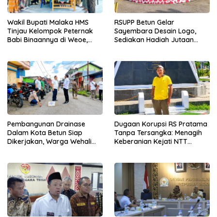
Wakil Bupati Malaka HMS
RSUPP Betun Gelar
Tinjau Kelompok Peternak
Sayembara Desain Logo,
Babi Binaannya di Weoe,
Sediakan Hadiah Jutaan
Siapkan Bantuan 12 Ekor
Rupiah, Pendaftaran Dibuka
Babi Pedaging
Hingga 12 Agustus 2026
Pembangunan Drainase
Dugaan Korupsi RS Pratama
Dalam Kota Betun Siap
Tanpa Tersangka: Menagih
Dikerjakan, Warga Wehali
Keberanian Kejati NTT
Ucapkan Terima Kasih
Ungkap Kasus RS Pratama
kepada SBS HMS
Wewiku