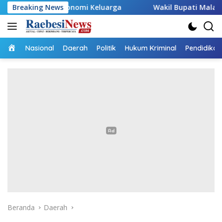
Langsung
Ekonomi Keluarga
Breaking News
Wakil Bupati Malaka HMS Tinjau Kel
ke
konten
Home
Nasional
Daerah
Politik
Hukum Kriminal
Pendidikan
Beranda
Daerah