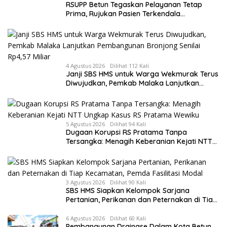
RSUPP Betun Tegaskan Pelayanan Tetap
Prima, Rujukan Pasien Terkendala
Persyaratan BPJS dan Penuhnya ICU RS
Tujuan
4 Agustus 2026
Dilihat 112 Kali
Janji SBS HMS untuk Warga Wekmurak Terus
Diwujudkan, Pemkab Malaka Lanjutkan
Pembangunan Bronjong Senilai Rp4,57 Miliar
5 Agustus 2026
Dilihat 94 Kali
Dugaan Korupsi RS Pratama Tanpa
Tersangka: Menagih Keberanian Kejati NTT
Ungkap Kasus RS Pratama Wewiku
3 Agustus 2026
Dilihat 90 Kali
SBS HMS Siapkan Kelompok Sarjana
Pertanian, Perikanan dan Peternakan di Tiap
Kecamatan, Pemda Fasilitasi Modal
6 Agustus 2026
Dilihat 60 Kali
Pembangunan Drainase Dalam Kota Betun