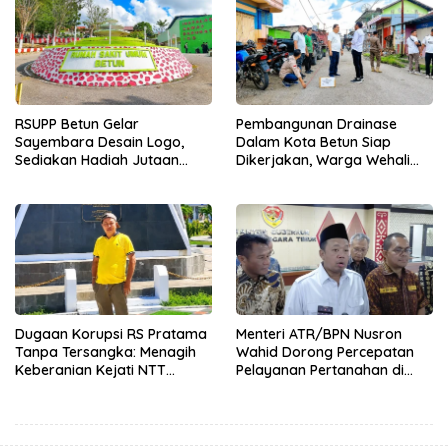
RSUPP Betun Gelar
Pembangunan Drainase
Sayembara Desain Logo,
Dalam Kota Betun Siap
Sediakan Hadiah Jutaan
Dikerjakan, Warga Wehali
Rupiah, Pendaftaran Dibuka
Ucapkan Terima Kasih
Hingga 12 Agustus 2026
kepada SBS HMS
Dugaan Korupsi RS Pratama
Menteri ATR/BPN Nusron
Tanpa Tersangka: Menagih
Wahid Dorong Percepatan
Keberanian Kejati NTT
Pelayanan Pertanahan di
Ungkap Kasus RS Pratama
NTT, Wabup Malaka HMS
Wewiku
Hadiri Rakor