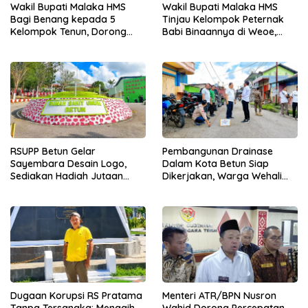
Wakil Bupati Malaka HMS
Wakil Bupati Malaka HMS
Bagi Benang kepada 5
Tinjau Kelompok Peternak
Kelompok Tenun, Dorong
Babi Binaannya di Weoe,
Ekonomi Keluarga
Siapkan Bantuan 12 Ekor
Babi Pedaging
RSUPP Betun Gelar
Pembangunan Drainase
Sayembara Desain Logo,
Dalam Kota Betun Siap
Sediakan Hadiah Jutaan
Dikerjakan, Warga Wehali
Rupiah, Pendaftaran Dibuka
Ucapkan Terima Kasih
Hingga 12 Agustus 2026
kepada SBS HMS
Dugaan Korupsi RS Pratama
Menteri ATR/BPN Nusron