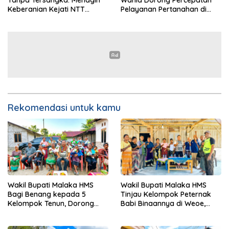
Tanpa Tersangka: Menagih
Wahid Dorong Percepatan
Keberanian Kejati NTT
Pelayanan Pertanahan di
Ungkap Kasus RS Pratama
NTT, Wabup Malaka HMS
Wewiku
Hadiri Rakor
Rekomendasi untuk kamu
Wakil Bupati Malaka HMS
Wakil Bupati Malaka HMS
Bagi Benang kepada 5
Tinjau Kelompok Peternak
Kelompok Tenun, Dorong
Babi Binaannya di Weoe,
Ekonomi Keluarga
Siapkan Bantuan 12 Ekor
Babi Pedaging