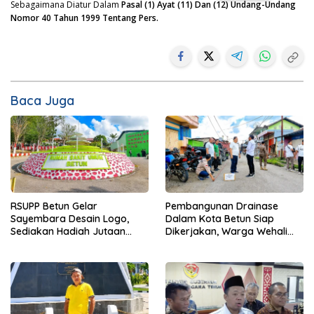
Sebagaimana Diatur Dalam
Pasal (1) Ayat (11) Dan (12) Undang-Undang
Nomor 40 Tahun 1999 Tentang Pers.
Baca Juga
RSUPP Betun Gelar
Pembangunan Drainase
Sayembara Desain Logo,
Dalam Kota Betun Siap
Sediakan Hadiah Jutaan
Dikerjakan, Warga Wehali
Rupiah, Pendaftaran Dibuka
Ucapkan Terima Kasih
Hingga 12 Agustus 2026
kepada SBS HMS