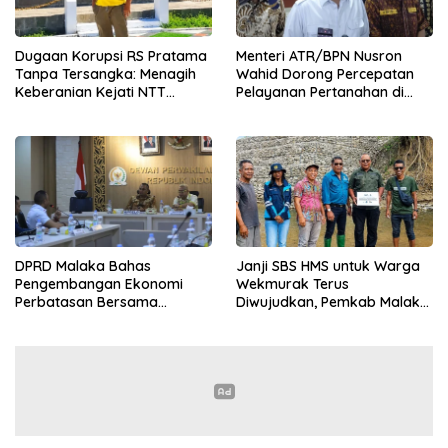
Dugaan Korupsi RS Pratama
Menteri ATR/BPN Nusron
Tanpa Tersangka: Menagih
Wahid Dorong Percepatan
Keberanian Kejati NTT
Pelayanan Pertanahan di
Ungkap Kasus RS Pratama
NTT, Wabup Malaka HMS
Wewiku
Hadiri Rakor
DPRD Malaka Bahas
Janji SBS HMS untuk Warga
Pengembangan Ekonomi
Wekmurak Terus
Perbatasan Bersama
Diwujudkan, Pemkab Malaka
Senator DPD RI Angelius
Lanjutkan Pembangunan
Wake Kako
Bronjong Senilai Rp4,57 Miliar