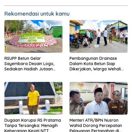
Rekomendasi untuk kamu
RSUPP Betun Gelar
Pembangunan Drainase
Sayembara Desain Logo,
Dalam Kota Betun Siap
Sediakan Hadiah Jutaan
Dikerjakan, Warga Wehali
Rupiah, Pendaftaran Dibuka
Ucapkan Terima Kasih
Hingga 12 Agustus 2026
kepada SBS HMS
Dugaan Korupsi RS Pratama
Menteri ATR/BPN Nusron
Tanpa Tersangka: Menagih
Wahid Dorong Percepatan
Keberanian Kejati NTT
Pelayanan Pertanahan di