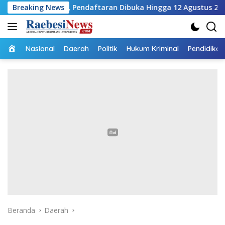
Langsung
iah, Pendaftaran Dibuka Hingga 12 Agustus 2026
Breaking News
Pemb
ke
konten
Home
Nasional
Daerah
Politik
Hukum Kriminal
Pendidikan
Beranda
Daerah