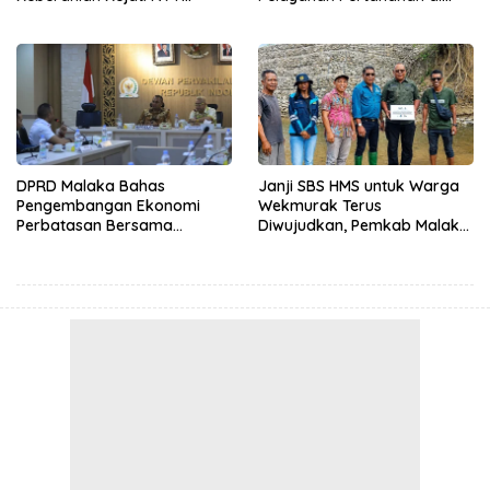
Ungkap Kasus RS Pratama
NTT, Wabup Malaka HMS
Wewiku
Hadiri Rakor
DPRD Malaka Bahas
Janji SBS HMS untuk Warga
Pengembangan Ekonomi
Wekmurak Terus
Perbatasan Bersama
Diwujudkan, Pemkab Malaka
Senator DPD RI Angelius
Lanjutkan Pembangunan
Wake Kako
Bronjong Senilai Rp4,57 Miliar