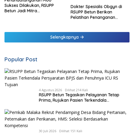
Penandatanganan MoU
Sukses Dilakukan, RSUPP
Dokter Spesialis Obgyn di
Betun Jadi Mitra
RSUPP Betun Berikan
Pendampingan RSUP
Pelatihan Penanganan
Ngoerah
Pendarahan Saat Persalinan
Bagi Tenaga Kesehatan di
Malaka
Selengkapnya
Popular Post
4 Agustus 2026
Dilihat 214 Kali
RSUPP Betun Tegaskan Pelayanan Tetap
Prima, Rujukan Pasien Terkendala
Persyaratan BPJS dan Penuhnya ICU RS
Tujuan
30 Juli 2026
Dilihat 151 Kali