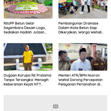
RSUPP Betun Gelar
Pembangunan Drainase
Sayembara Desain Logo,
Dalam Kota Betun Siap
Sediakan Hadiah Jutaan
Dikerjakan, Warga Wehali
Rupiah, Pendaftaran Dibuka
Ucapkan Terima Kasih
Hingga 12 Agustus 2026
kepada SBS HMS
Dugaan Korupsi RS Pratama
Menteri ATR/BPN Nusron
Tanpa Tersangka: Menagih
Wahid Dorong Percepatan
Keberanian Kejati NTT
Pelayanan Pertanahan di
Ungkap Kasus RS Pratama
NTT, Wabup Malaka HMS
Wewiku
Hadiri Rakor