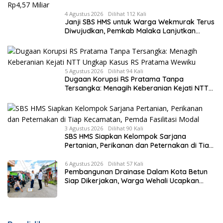
4 Agustus 2026
Dilihat 112 Kali
Janji SBS HMS untuk Warga Wekmurak Terus
Diwujudkan, Pemkab Malaka Lanjutkan
Pembangunan Bronjong Senilai Rp4,57 Miliar
5 Agustus 2026
Dilihat 94 Kali
Dugaan Korupsi RS Pratama Tanpa
Tersangka: Menagih Keberanian Kejati NTT
Ungkap Kasus RS Pratama Wewiku
3 Agustus 2026
Dilihat 90 Kali
SBS HMS Siapkan Kelompok Sarjana
Pertanian, Perikanan dan Peternakan di Tiap
Kecamatan, Pemda Fasilitasi Modal
6 Agustus 2026
Dilihat 57 Kali
Pembangunan Drainase Dalam Kota Betun
Siap Dikerjakan, Warga Wehali Ucapkan
Terima Kasih kepada SBS HMS