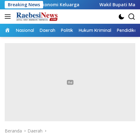
Langsung
rong Ekonomi Keluarga
Breaking News
Wakil Bupati Malaka HMS Tinja
ke
konten
Home
Nasional
Daerah
Politik
Hukum Kriminal
Pendidikan
Beranda
Daerah