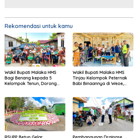
Rekomendasi untuk kamu
Wakil Bupati Malaka HMS
Wakil Bupati Malaka HMS
Bagi Benang kepada 5
Tinjau Kelompok Peternak
Kelompok Tenun, Dorong
Babi Binaannya di Weoe,
Ekonomi Keluarga
Siapkan Bantuan 12 Ekor
Babi Pedaging
RSUPP Betun Gelar
Pembangunan Drainase