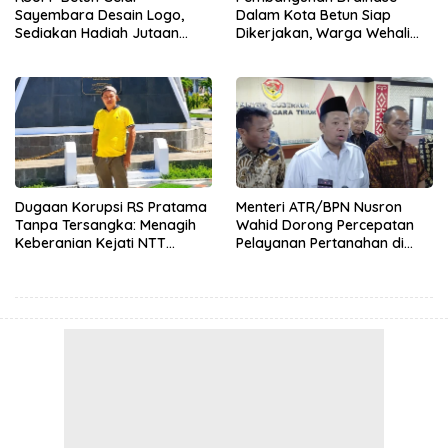
Sayembara Desain Logo,
Dalam Kota Betun Siap
Sediakan Hadiah Jutaan
Dikerjakan, Warga Wehali
Rupiah, Pendaftaran Dibuka
Ucapkan Terima Kasih
Hingga 12 Agustus 2026
kepada SBS HMS
Dugaan Korupsi RS Pratama
Menteri ATR/BPN Nusron
Tanpa Tersangka: Menagih
Wahid Dorong Percepatan
Keberanian Kejati NTT
Pelayanan Pertanahan di
Ungkap Kasus RS Pratama
NTT, Wabup Malaka HMS
Wewiku
Hadiri Rakor