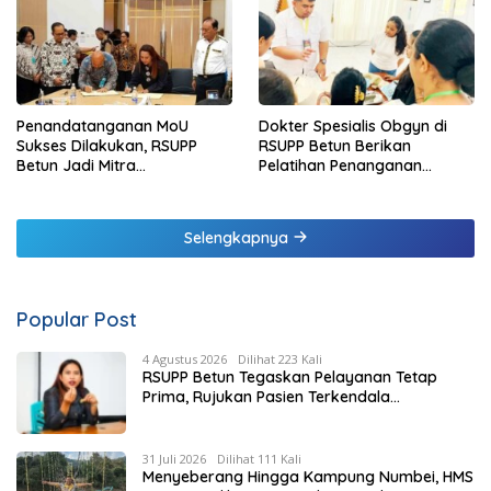
Penandatanganan MoU
Dokter Spesialis Obgyn di
Sukses Dilakukan, RSUPP
RSUPP Betun Berikan
Betun Jadi Mitra
Pelatihan Penanganan
Pendampingan RSUP
Pendarahan Saat Persalinan
Ngoerah
Bagi Tenaga Kesehatan di
Malaka
Selengkapnya
Popular Post
4 Agustus 2026
Dilihat 223 Kali
RSUPP Betun Tegaskan Pelayanan Tetap
Prima, Rujukan Pasien Terkendala
Persyaratan BPJS dan Penuhnya ICU RS
Tujuan
31 Juli 2026
Dilihat 111 Kali
Menyeberang Hingga Kampung Numbei, HMS