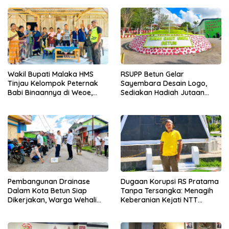
Wakil Bupati Malaka HMS
RSUPP Betun Gelar
Tinjau Kelompok Peternak
Sayembara Desain Logo,
Babi Binaannya di Weoe,
Sediakan Hadiah Jutaan
Siapkan Bantuan 12 Ekor
Rupiah, Pendaftaran Dibuka
Babi Pedaging
Hingga 12 Agustus 2026
Pembangunan Drainase
Dugaan Korupsi RS Pratama
Dalam Kota Betun Siap
Tanpa Tersangka: Menagih
Dikerjakan, Warga Wehali
Keberanian Kejati NTT
Ucapkan Terima Kasih
Ungkap Kasus RS Pratama
kepada SBS HMS
Wewiku