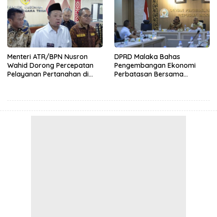
Menteri ATR/BPN Nusron
DPRD Malaka Bahas
Wahid Dorong Percepatan
Pengembangan Ekonomi
Pelayanan Pertanahan di
Perbatasan Bersama
NTT, Wabup Malaka HMS
Senator DPD RI Angelius
Hadiri Rakor
Wake Kako