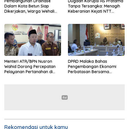
Pembangunan Drainase
Dugaan Korupsi RS Pratama
Dalam Kota Betun Siap
Tanpa Tersangka: Menagih
Dikerjakan, Warga Wehali
Keberanian Kejati NTT
Ucapkan Terima Kasih
Ungkap Kasus RS Pratama
kepada SBS HMS
Wewiku
Menteri ATR/BPN Nusron
DPRD Malaka Bahas
Wahid Dorong Percepatan
Pengembangan Ekonomi
Pelayanan Pertanahan di
Perbatasan Bersama
NTT, Wabup Malaka HMS
Senator DPD RI Angelius
Hadiri Rakor
Wake Kako
Rekomendasi untuk kamu