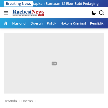
Langsung
 Siapkan Bantuan 12 Ekor Babi Pedaging
Breaking News
RSUPP Betun G
ke
konten
Home
Nasional
Daerah
Politik
Hukum Kriminal
Pendidikan
Beranda
Daerah