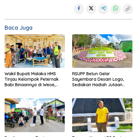
Baca Juga
Wakil Bupati Malaka HMS
RSUPP Betun Gelar
Tinjau Kelompok Peternak
Sayembara Desain Logo,
Babi Binaannya di Weoe,
Sediakan Hadiah Jutaan
Siapkan Bantuan 12 Ekor
Rupiah, Pendaftaran Dibuka
Babi Pedaging
Hingga 12 Agustus 2026