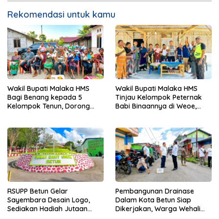
Rekomendasi untuk kamu
Wakil Bupati Malaka HMS
Wakil Bupati Malaka HMS
Bagi Benang kepada 5
Tinjau Kelompok Peternak
Kelompok Tenun, Dorong
Babi Binaannya di Weoe,
Ekonomi Keluarga
Siapkan Bantuan 12 Ekor
Babi Pedaging
RSUPP Betun Gelar
Pembangunan Drainase
Sayembara Desain Logo,
Dalam Kota Betun Siap
Sediakan Hadiah Jutaan
Dikerjakan, Warga Wehali
Rupiah, Pendaftaran Dibuka
Ucapkan Terima Kasih