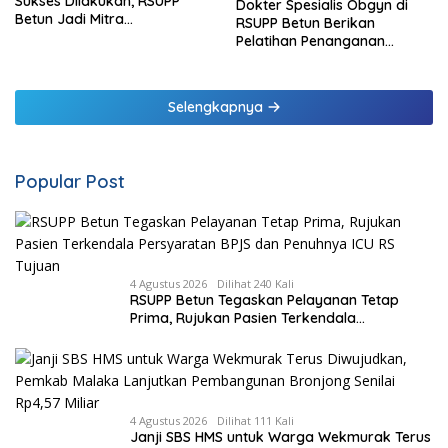
Sukses Dilakukan, RSUPP
Dokter Spesialis Obgyn di
Betun Jadi Mitra
RSUPP Betun Berikan
Pendampingan RSUP
Pelatihan Penanganan
Ngoerah
Pendarahan Saat Persalinan
Bagi Tenaga Kesehatan di
Malaka
Selengkapnya
Popular Post
4 Agustus 2026
Dilihat 240 Kali
RSUPP Betun Tegaskan Pelayanan Tetap
Prima, Rujukan Pasien Terkendala
Persyaratan BPJS dan Penuhnya ICU RS
Tujuan
4 Agustus 2026
Dilihat 111 Kali
Janji SBS HMS untuk Warga Wekmurak Terus