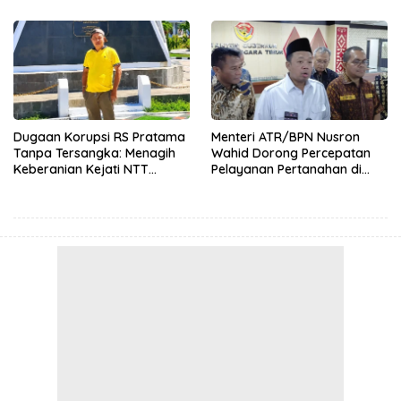
Hingga 12 Agustus 2026
kepada SBS HMS
Dugaan Korupsi RS Pratama
Menteri ATR/BPN Nusron
Tanpa Tersangka: Menagih
Wahid Dorong Percepatan
Keberanian Kejati NTT
Pelayanan Pertanahan di
Ungkap Kasus RS Pratama
NTT, Wabup Malaka HMS
Wewiku
Hadiri Rakor