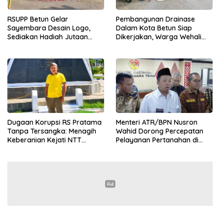
RSUPP Betun Gelar
Pembangunan Drainase
Sayembara Desain Logo,
Dalam Kota Betun Siap
Sediakan Hadiah Jutaan
Dikerjakan, Warga Wehali
Rupiah, Pendaftaran Dibuka
Ucapkan Terima Kasih
Hingga 12 Agustus 2026
kepada SBS HMS
Dugaan Korupsi RS Pratama
Menteri ATR/BPN Nusron
Tanpa Tersangka: Menagih
Wahid Dorong Percepatan
Keberanian Kejati NTT
Pelayanan Pertanahan di
Ungkap Kasus RS Pratama
NTT, Wabup Malaka HMS
Wewiku
Hadiri Rakor