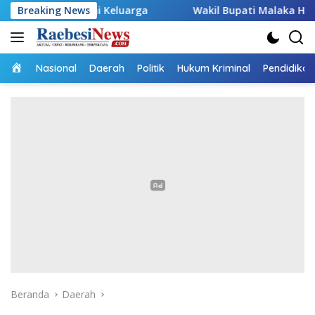
Langsung
onomi Keluarga
Breaking News
Wakil Bupati Malaka HMS Tinjau Kelom
ke
konten
Home
Nasional
Daerah
Politik
Hukum Kriminal
Pendidikan
Beranda
Daerah