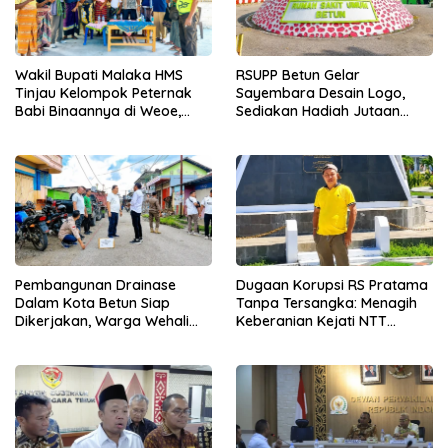
Wakil Bupati Malaka HMS
RSUPP Betun Gelar
Tinjau Kelompok Peternak
Sayembara Desain Logo,
Babi Binaannya di Weoe,
Sediakan Hadiah Jutaan
Siapkan Bantuan 12 Ekor
Rupiah, Pendaftaran Dibuka
Babi Pedaging
Hingga 12 Agustus 2026
Pembangunan Drainase
Dugaan Korupsi RS Pratama
Dalam Kota Betun Siap
Tanpa Tersangka: Menagih
Dikerjakan, Warga Wehali
Keberanian Kejati NTT
Ucapkan Terima Kasih
Ungkap Kasus RS Pratama
kepada SBS HMS
Wewiku