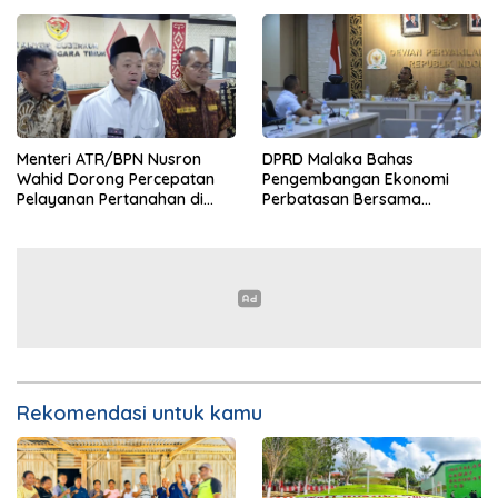
kepada SBS HMS
Wewiku
Menteri ATR/BPN Nusron
DPRD Malaka Bahas
Wahid Dorong Percepatan
Pengembangan Ekonomi
Pelayanan Pertanahan di
Perbatasan Bersama
NTT, Wabup Malaka HMS
Senator DPD RI Angelius
Hadiri Rakor
Wake Kako
Rekomendasi untuk kamu