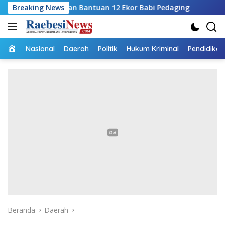
Langsung
pkan Bantuan 12 Ekor Babi Pedaging
Breaking News
RSUPP Betun Gela
ke
konten
Home
Nasional
Daerah
Politik
Hukum Kriminal
Pendidikan
Beranda
Daerah