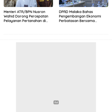
Menteri ATR/BPN Nusron
DPRD Malaka Bahas
Wahid Dorong Percepatan
Pengembangan Ekonomi
Pelayanan Pertanahan di
Perbatasan Bersama
NTT, Wabup Malaka HMS
Senator DPD RI Angelius
Hadiri Rakor
Wake Kako