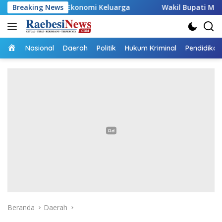
Langsung
ng Ekonomi Keluarga
Breaking News
Wakil Bupati Malaka HMS Tinjau 
ke
konten
Home
Nasional
Daerah
Politik
Hukum Kriminal
Pendidikan
Beranda
Daerah