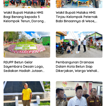
Wakil Bupati Malaka HMS
Wakil Bupati Malaka HMS
Bagi Benang kepada 5
Tinjau Kelompok Peternak
Kelompok Tenun, Dorong
Babi Binaannya di Weoe,
Ekonomi Keluarga
Siapkan Bantuan 12 Ekor
Babi Pedaging
RSUPP Betun Gelar
Pembangunan Drainase
Sayembara Desain Logo,
Dalam Kota Betun Siap
Sediakan Hadiah Jutaan
Dikerjakan, Warga Wehali
Rupiah, Pendaftaran Dibuka
Ucapkan Terima Kasih
Hingga 12 Agustus 2026
kepada SBS HMS