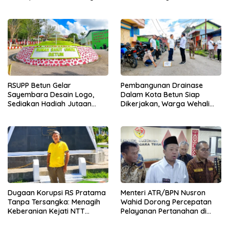
Ekonomi Keluarga
Siapkan Bantuan 12 Ekor
Babi Pedaging
RSUPP Betun Gelar
Pembangunan Drainase
Sayembara Desain Logo,
Dalam Kota Betun Siap
Sediakan Hadiah Jutaan
Dikerjakan, Warga Wehali
Rupiah, Pendaftaran Dibuka
Ucapkan Terima Kasih
Hingga 12 Agustus 2026
kepada SBS HMS
Dugaan Korupsi RS Pratama
Menteri ATR/BPN Nusron
Tanpa Tersangka: Menagih
Wahid Dorong Percepatan
Keberanian Kejati NTT
Pelayanan Pertanahan di
Ungkap Kasus RS Pratama
NTT, Wabup Malaka HMS