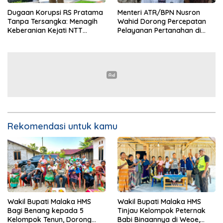
Dugaan Korupsi RS Pratama
Menteri ATR/BPN Nusron
Tanpa Tersangka: Menagih
Wahid Dorong Percepatan
Keberanian Kejati NTT
Pelayanan Pertanahan di
Ungkap Kasus RS Pratama
NTT, Wabup Malaka HMS
Wewiku
Hadiri Rakor
Rekomendasi untuk kamu
Wakil Bupati Malaka HMS
Wakil Bupati Malaka HMS
Bagi Benang kepada 5
Tinjau Kelompok Peternak
Kelompok Tenun, Dorong
Babi Binaannya di Weoe,