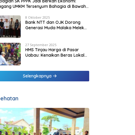
agian SK PPPK Jadi Berkah Ekonomi:
agang UMKM Tersenyum Bahagia di Bawah
it Biru Pesisir Malaka
8 Oktober 2025
Bank NTT dan OJK Dorong
Generasi Muda Malaka Melek
Finansial di Bulan Inklusi
Keuangan 2025
27 September 2025
HMS Tinjau Harga di Pasar
Uabau: Kenaikan Beras Lokal
Dinilai Masih Wajar
Selengkapnya
ehatan