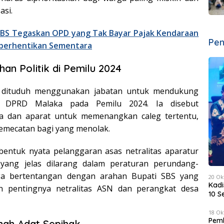
asi.
SBS Tegaskan OPD yang Tak Bayar Pajak Kendaraan
Pen
iberhentikan Sementara
an Politik di Pemilu 2024
 dituduh menggunakan jabatan untuk mendukung
DPRD Malaka pada Pemilu 2024. Ia disebut
ga dan aparat untuk memenangkan caleg tertentu,
mecatan bagi yang menolak.
i bentuk nyata pelanggaran asas netralitas aparatur
 yang jelas dilarang dalam peraturan perundang-
a bertentangan dengan arahan Bupati SBS yang
20 Ok
Kadi
n pentingnya netralitas ASN dan perangkat desa
10 S
18 Ok
Pemk
nah Adat Sepihak