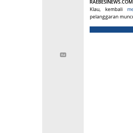
RAEBESINEWS.CO
Klau, kembali
me
pelanggaran muncu