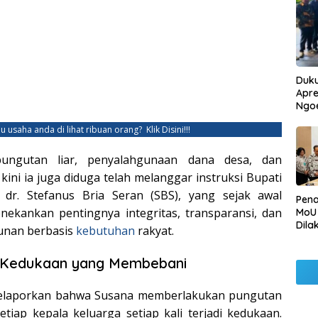
Duku
Apre
Ngo
u usaha anda di lihat ribuan orang?
Klik Disini!!!
pungutan liar, penyalahgunaan dana desa, dan
kini ia juga diduga telah melanggar instruksi Bupati
 dr. Stefanus Bria Seran (SBS), yang sejak awal
Pen
nekankan pentingnya integritas, transparansi, dan
MoU
Dila
unan berbasis
kebutuhan
rakyat.
Betu
Pen
 Kedukaan yang Membebani
Ngo
elaporkan bahwa Susana memberlakukan pungutan
tiap kepala keluarga setiap kali terjadi kedukaan.