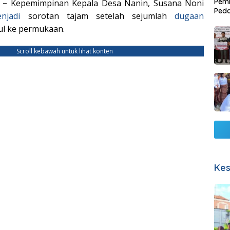
Pemb
M –
Kepemimpinan Kepala Desa Nanin, Susana Noni
Ped
njadi
sorotan tajam setelah sejumlah
dugaan
Lang
l ke permukaan.
Scroll kebawah untuk lihat konten
Kes