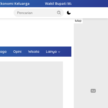
Wakil Bupati Malaka HMS Tinjau Kelompok Peternak Babi Bin
tutup
raga
Opini
Wisata
Lainya