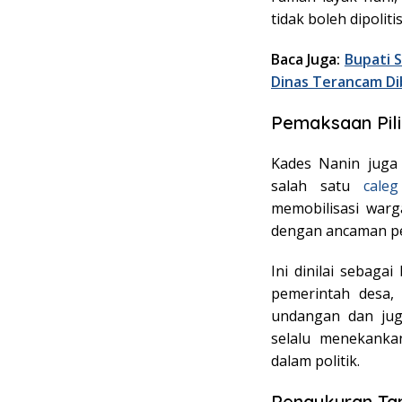
tidak boleh dipolitis
Baca Juga:
Bupati 
Dinas Terancam D
Pemaksaan Pilih
Kades Nanin juga
salah satu
caleg
memobilisasi war
dengan ancaman pe
Ini dinilai sebaga
pemerintah desa,
undangan dan jug
selalu menekanka
dalam politik.
Pengukuran Ta