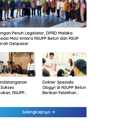
ngan Penuh Legislator, DPRD Malaka
siasi MoU Antara RSUPP Betun dan RSUP
erah Denpasar
andatanganan
Dokter Spesialis
 Sukses
Obgyn di RSUPP Betun
kukan, RSUPP
Berikan Pelatihan
n Jadi Mitra
Penanganan
dampingan RSUP
Pendarahan Saat
erah
Persalinan Bagi
Selengkapnya
Tenaga Kesehatan di
Malaka