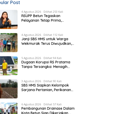
ular Post
4 Agustus 2026
Dilihat 253 Kali
RSUPP Betun Tegaskan
Pelayanan Tetap Prima,
Rujukan Pasien Terkendala
Persyaratan BPJS dan
Penuhnya ICU RS Tujuan
4 Agustus 2026
Dilihat 112 Kali
Janji SBS HMS untuk Warga
Wekmurak Terus Diwujudkan,
Pemkab Malaka Lanjutkan
Pembangunan Bronjong Senilai
Rp4,57 Miliar
5 Agustus 2026
Dilihat 94 Kali
Dugaan Korupsi RS Pratama
Tanpa Tersangka: Menagih
Keberanian Kejati NTT Ungkap
Kasus RS Pratama Wewiku
3 Agustus 2026
Dilihat 90 Kali
SBS HMS Siapkan Kelompok
Sarjana Pertanian, Perikanan
dan Peternakan di Tiap
Kecamatan, Pemda Fasilitasi
Modal
6 Agustus 2026
Dilihat 57 Kali
Pembangunan Drainase Dalam
Kota Betun Siap Dikerjakan,