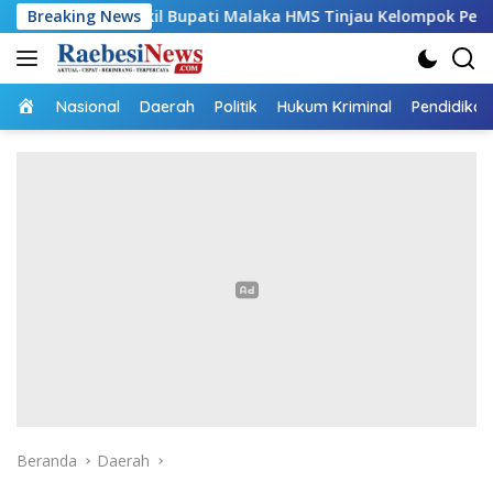
Langsung
il Bupati Malaka HMS Tinjau Kelompok Peternak Babi Binaanny
Breaking News
ke
konten
Home
Nasional
Daerah
Politik
Hukum Kriminal
Pendidikan
Beranda
Daerah