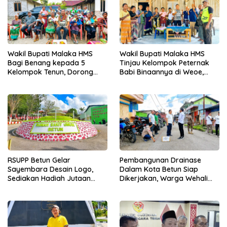
Wakil Bupati Malaka HMS
Wakil Bupati Malaka HMS
Bagi Benang kepada 5
Tinjau Kelompok Peternak
Kelompok Tenun, Dorong
Babi Binaannya di Weoe,
Ekonomi Keluarga
Siapkan Bantuan 12 Ekor
Babi Pedaging
RSUPP Betun Gelar
Pembangunan Drainase
Sayembara Desain Logo,
Dalam Kota Betun Siap
Sediakan Hadiah Jutaan
Dikerjakan, Warga Wehali
Rupiah, Pendaftaran Dibuka
Ucapkan Terima Kasih
Hingga 12 Agustus 2026
kepada SBS HMS