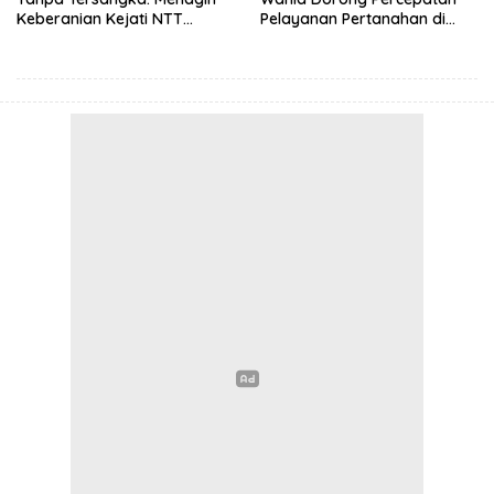
Keberanian Kejati NTT
Pelayanan Pertanahan di
Ungkap Kasus RS Pratama
NTT, Wabup Malaka HMS
Wewiku
Hadiri Rakor