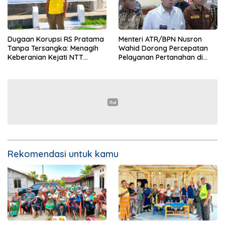
Dugaan Korupsi RS Pratama
Menteri ATR/BPN Nusron
Tanpa Tersangka: Menagih
Wahid Dorong Percepatan
Keberanian Kejati NTT
Pelayanan Pertanahan di
Ungkap Kasus RS Pratama
NTT, Wabup Malaka HMS
Wewiku
Hadiri Rakor
Rekomendasi untuk kamu