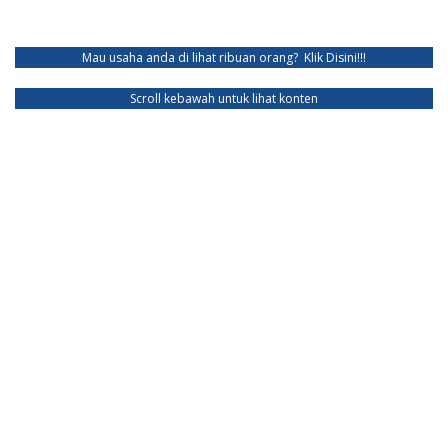
Mau usaha anda di lihat ribuan orang?
Klik Disini!!!
Scroll kebawah untuk lihat konten