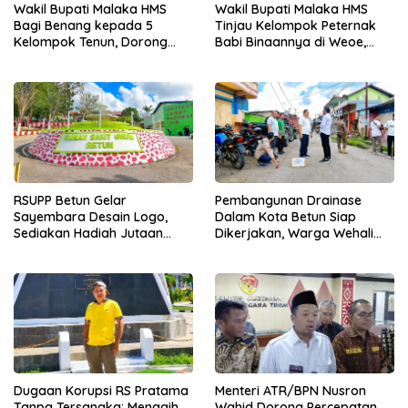
Wakil Bupati Malaka HMS
Wakil Bupati Malaka HMS
Bagi Benang kepada 5
Tinjau Kelompok Peternak
Kelompok Tenun, Dorong
Babi Binaannya di Weoe,
Ekonomi Keluarga
Siapkan Bantuan 12 Ekor
Babi Pedaging
RSUPP Betun Gelar
Pembangunan Drainase
Sayembara Desain Logo,
Dalam Kota Betun Siap
Sediakan Hadiah Jutaan
Dikerjakan, Warga Wehali
Rupiah, Pendaftaran Dibuka
Ucapkan Terima Kasih
Hingga 12 Agustus 2026
kepada SBS HMS
Dugaan Korupsi RS Pratama
Menteri ATR/BPN Nusron
Tanpa Tersangka: Menagih
Wahid Dorong Percepatan