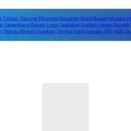
k Tenun, Dorong Ekonomi Keluarga
Wakil Bupati Malaka H
r Sayembara Desain Logo, Sediakan Hadiah Jutaan Rupiah,
n, Warga Wehali Ucapkan Terima Kasih kepada SBS HMS
Du