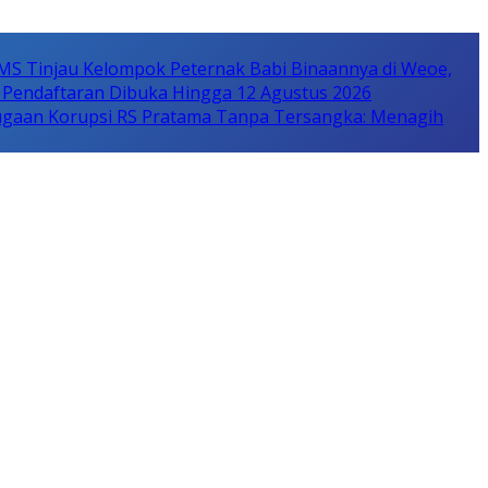
MS Tinjau Kelompok Peternak Babi Binaannya di Weoe,
 Pendaftaran Dibuka Hingga 12 Agustus 2026
gaan Korupsi RS Pratama Tanpa Tersangka: Menagih