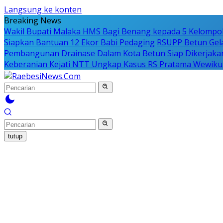
Langsung ke konten
Breaking News
Wakil Bupati Malaka HMS Bagi Benang kepada 5 Kelompo
Siapkan Bantuan 12 Ekor Babi Pedaging
RSUPP Betun Gela
Pembangunan Drainase Dalam Kota Betun Siap Dikerjaka
Keberanian Kejati NTT Ungkap Kasus RS Pratama Wewiku
tutup