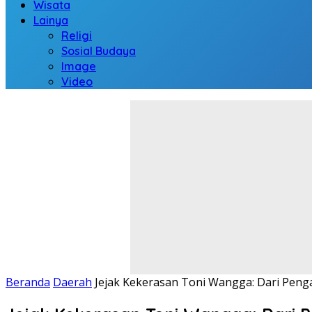
Wisata
Lainya
Religi
Sosial Budaya
Image
Video
Beranda
Daerah
Jejak Kekerasan Toni Wangga: Dari Pen