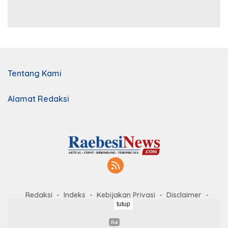
Tentang Kami
Alamat Redaksi
Redaksi
Indeks
Kebijakan Privasi
Disclaimer
tutup
Kerja Sama
Kode Etik
Pedoman Media Siber
Didukung oleh WordPress
-
Tema: wpberita.