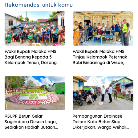
Rekomendasi untuk kamu
Scroll kebawah untuk lihat konten
Wakil Bupati Malaka HMS
Wakil Bupati Malaka HMS
Bagi Benang kepada 5
Tinjau Kelompok Peternak
Kelompok Tenun, Dorong
Babi Binaannya di Weoe,
Ekonomi Keluarga
Siapkan Bantuan 12 Ekor
Babi Pedaging
RSUPP Betun Gelar
Pembangunan Drainase
Sayembara Desain Logo,
Dalam Kota Betun Siap
Sediakan Hadiah Jutaan
Dikerjakan, Warga Wehali
Rupiah, Pendaftaran Dibuka
Ucapkan Terima Kasih