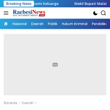
Langsung
g Ekonomi Keluarga
Breaking News
Wakil Bupati Malaka HMS Tinjau Ke
ke
konten
Home
Nasional
Daerah
Politik
Hukum Kriminal
Pendidikan
Beranda
Daerah