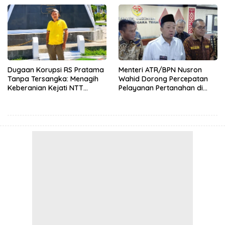
Hingga 12 Agustus 2026
kepada SBS HMS
Dugaan Korupsi RS Pratama
Menteri ATR/BPN Nusron
Tanpa Tersangka: Menagih
Wahid Dorong Percepatan
Keberanian Kejati NTT
Pelayanan Pertanahan di
Ungkap Kasus RS Pratama
NTT, Wabup Malaka HMS
Mau usaha anda di lihat
ribuan
orang?
Klik Disini!!!
Wewiku
Hadiri Rakor
Direktur RSUPP Betun, dr. Oktelin Kurniawati Kaswadie
FisQua, mengatakan perayaan Paskah bersama staf dan
karyawan rumah sakit merupakan agenda rutin setiap
tahun
. Namun, tahun ini pihaknya menghadirkan konsep
berbeda dengan fokus pada aksi sosial kemanusiaan.