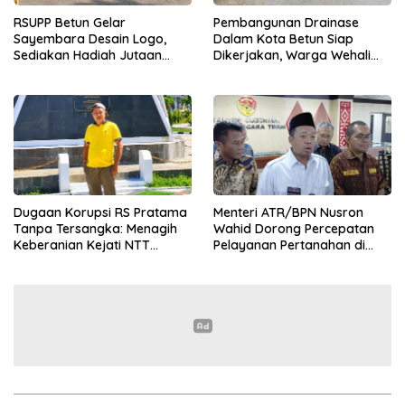
RSUPP Betun Gelar
Pembangunan Drainase
Sayembara Desain Logo,
Dalam Kota Betun Siap
Sediakan Hadiah Jutaan
Dikerjakan, Warga Wehali
Rupiah, Pendaftaran Dibuka
Ucapkan Terima Kasih
Hingga 12 Agustus 2026
kepada SBS HMS
Dugaan Korupsi RS Pratama
Menteri ATR/BPN Nusron
Tanpa Tersangka: Menagih
Wahid Dorong Percepatan
Keberanian Kejati NTT
Pelayanan Pertanahan di
Ungkap Kasus RS Pratama
NTT, Wabup Malaka HMS
Wewiku
Hadiri Rakor