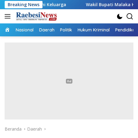
Langsung
onomi Keluarga
Breaking News
Wakil Bupati Malaka HMS Tinjau Kelomp
ke
konten
Home
Nasional
Daerah
Politik
Hukum Kriminal
Pendidikan
Beranda
Daerah