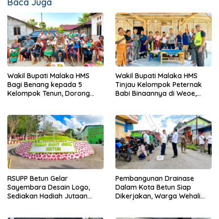
Baca Juga
Wakil Bupati Malaka HMS
Wakil Bupati Malaka HMS
Bagi Benang kepada 5
Tinjau Kelompok Peternak
Kelompok Tenun, Dorong
Babi Binaannya di Weoe,
Ekonomi Keluarga
Siapkan Bantuan 12 Ekor
Babi Pedaging
RSUPP Betun Gelar
Pembangunan Drainase
Sayembara Desain Logo,
Dalam Kota Betun Siap
Sediakan Hadiah Jutaan
Dikerjakan, Warga Wehali
Rupiah, Pendaftaran Dibuka
Ucapkan Terima Kasih
Hingga 12 Agustus 2026
kepada SBS HMS