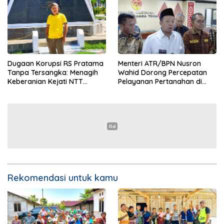
Dugaan Korupsi RS Pratama
Menteri ATR/BPN Nusron
Tanpa Tersangka: Menagih
Wahid Dorong Percepatan
Keberanian Kejati NTT
Pelayanan Pertanahan di
Ungkap Kasus RS Pratama
NTT, Wabup Malaka HMS
Wewiku
Hadiri Rakor
Rekomendasi untuk kamu