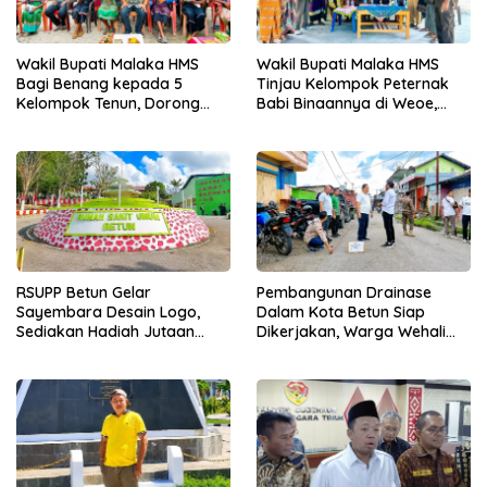
Wakil Bupati Malaka HMS
Wakil Bupati Malaka HMS
Bagi Benang kepada 5
Tinjau Kelompok Peternak
Kelompok Tenun, Dorong
Babi Binaannya di Weoe,
Ekonomi Keluarga
Siapkan Bantuan 12 Ekor
Babi Pedaging
RSUPP Betun Gelar
Pembangunan Drainase
Sayembara Desain Logo,
Dalam Kota Betun Siap
Sediakan Hadiah Jutaan
Dikerjakan, Warga Wehali
Rupiah, Pendaftaran Dibuka
Ucapkan Terima Kasih
Hingga 12 Agustus 2026
kepada SBS HMS