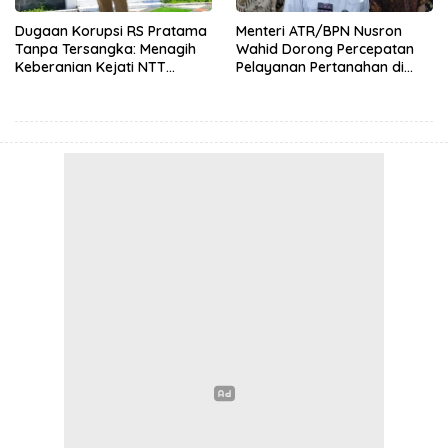
Dugaan Korupsi RS Pratama
Menteri ATR/BPN Nusron
Tanpa Tersangka: Menagih
Wahid Dorong Percepatan
Keberanian Kejati NTT
Pelayanan Pertanahan di
Ungkap Kasus RS Pratama
NTT, Wabup Malaka HMS
Wewiku
Hadiri Rakor