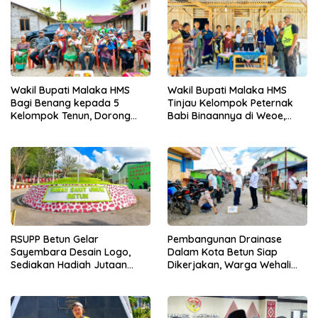
Wakil Bupati Malaka HMS
Wakil Bupati Malaka HMS
Bagi Benang kepada 5
Tinjau Kelompok Peternak
Kelompok Tenun, Dorong
Babi Binaannya di Weoe,
Ekonomi Keluarga
Siapkan Bantuan 12 Ekor
Babi Pedaging
RSUPP Betun Gelar
Pembangunan Drainase
Sayembara Desain Logo,
Dalam Kota Betun Siap
Sediakan Hadiah Jutaan
Dikerjakan, Warga Wehali
Rupiah, Pendaftaran Dibuka
Ucapkan Terima Kasih
Hingga 12 Agustus 2026
kepada SBS HMS