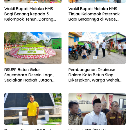
Wakil Bupati Malaka HMS
Wakil Bupati Malaka HMS
Bagi Benang kepada 5
Tinjau Kelompok Peternak
Kelompok Tenun, Dorong
Babi Binaannya di Weoe,
Ekonomi Keluarga
Siapkan Bantuan 12 Ekor
Babi Pedaging
RSUPP Betun Gelar
Pembangunan Drainase
Sayembara Desain Logo,
Dalam Kota Betun Siap
Sediakan Hadiah Jutaan
Dikerjakan, Warga Wehali
Rupiah, Pendaftaran Dibuka
Ucapkan Terima Kasih
Hingga 12 Agustus 2026
kepada SBS HMS