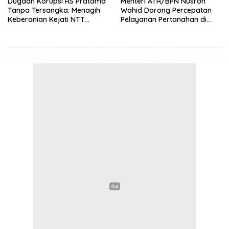
Dugaan Korupsi RS Pratama
Menteri ATR/BPN Nusron
Tanpa Tersangka: Menagih
Wahid Dorong Percepatan
Keberanian Kejati NTT
Pelayanan Pertanahan di
Ungkap Kasus RS Pratama
NTT, Wabup Malaka HMS
Wewiku
Hadiri Rakor