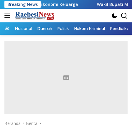
Langsung
rong Ekonomi Keluarga
Breaking News
Wakil Bupati Malaka HMS Tinjau
ke
konten
Home
Nasional
Daerah
Politik
Hukum Kriminal
Pendidikan
Beranda
Berita