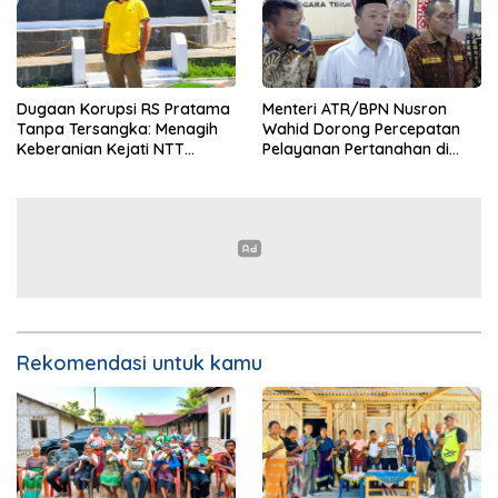
Dugaan Korupsi RS Pratama
Menteri ATR/BPN Nusron
Tanpa Tersangka: Menagih
Wahid Dorong Percepatan
Keberanian Kejati NTT
Pelayanan Pertanahan di
Ungkap Kasus RS Pratama
NTT, Wabup Malaka HMS
Wewiku
Hadiri Rakor
Rekomendasi untuk kamu