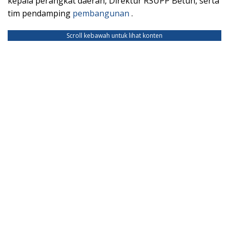
kepala perangkat daerah, Direktur RSUPP Betun, serta
tim pendamping
pembangunan
.
Scroll kebawah untuk lihat konten