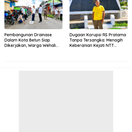
Pembangunan Drainase
Dugaan Korupsi RS Pratama
Dalam Kota Betun Siap
Tanpa Tersangka: Menagih
Dikerjakan, Warga Wehali
Keberanian Kejati NTT
Ucapkan Terima Kasih
Ungkap Kasus RS Pratama
kepada SBS HMS
Wewiku