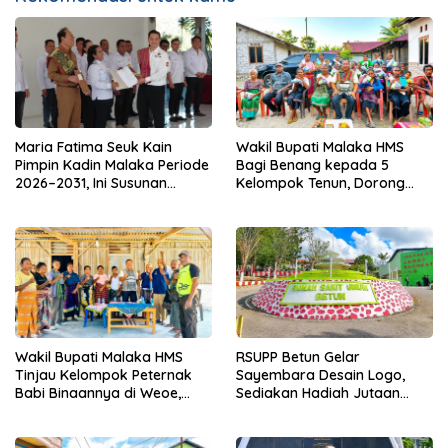
Maria Fatima Seuk Kain
Wakil Bupati Malaka HMS
Pimpin Kadin Malaka Periode
Bagi Benang kepada 5
2026–2031, Ini Susunan
Kelompok Tenun, Dorong
Pengurusnya
Ekonomi Keluarga
Wakil Bupati Malaka HMS
RSUPP Betun Gelar
Tinjau Kelompok Peternak
Sayembara Desain Logo,
Babi Binaannya di Weoe,
Sediakan Hadiah Jutaan
Siapkan Bantuan 12 Ekor
Rupiah, Pendaftaran Dibuka
Babi Pedaging
Hingga 12 Agustus 2026