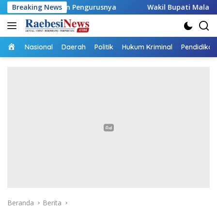
Langsung
unan Pengurusnya
Breaking News
Wakil Bupati Malaka HMS Bagi Benan
ke
konten
Home
Nasional
Daerah
Politik
Hukum Kriminal
Pendidikan
Beranda
Berita