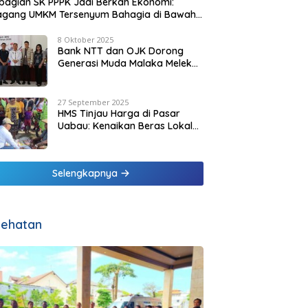
agian SK PPPK Jadi Berkah Ekonomi:
agang UMKM Tersenyum Bahagia di Bawah
it Biru Pesisir Malaka
8 Oktober 2025
Bank NTT dan OJK Dorong
Generasi Muda Malaka Melek
Finansial di Bulan Inklusi
Keuangan 2025
27 September 2025
HMS Tinjau Harga di Pasar
Uabau: Kenaikan Beras Lokal
Dinilai Masih Wajar
Selengkapnya
ehatan