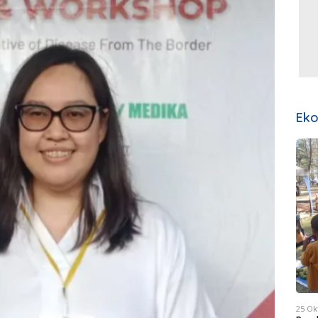
Ek
25 Ok