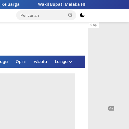
 Bupati Malaka HMS Tinjau Kelompok Peternak Babi Binaannya 
tutup
raga
Opini
Wisata
Lainya