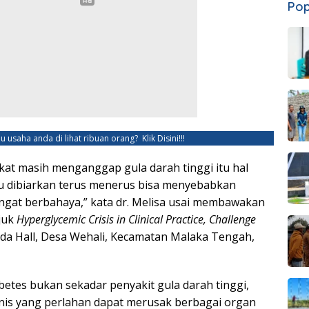
Pop
u usaha anda di lihat ribuan orang?
Klik Disini!!!
at masih menganggap gula darah tinggi itu hal
au dibiarkan terus menerus bisa menyebabkan
ngat berbahaya,” kata dr. Melisa usai membawakan
ajuk
Hyperglycemic Crisis in Clinical Practice, Challenge
da Hall, Desa Wehali, Kecamatan Malaka Tengah,
betes bukan sekadar penyakit gula darah tinggi,
onis yang perlahan dapat merusak berbagai organ