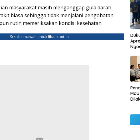
ian masyarakat masih menganggap gula darah
yakit biasa sehingga tidak menjalani pengobatan
aupun rutin memeriksakan kondisi kesehatan.
Duku
Scroll kebawah untuk lihat konten
Apre
Ngo
Pen
MoU
Dila
Betu
Pen
Ngo