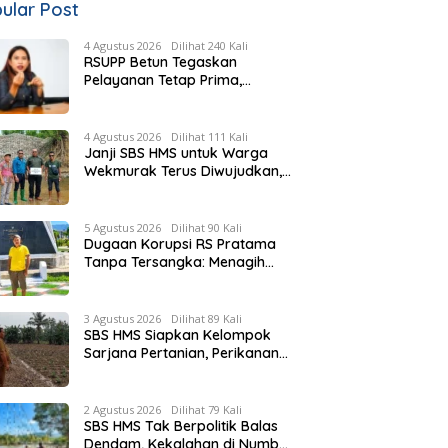
ular Post
4 Agustus 2026
Dilihat 240 Kali
RSUPP Betun Tegaskan
Pelayanan Tetap Prima,
Rujukan Pasien Terkendala
Persyaratan BPJS dan
Penuhnya ICU RS Tujuan
4 Agustus 2026
Dilihat 111 Kali
Janji SBS HMS untuk Warga
Wekmurak Terus Diwujudkan,
Pemkab Malaka Lanjutkan
Pembangunan Bronjong Senilai
Rp4,57 Miliar
5 Agustus 2026
Dilihat 90 Kali
Dugaan Korupsi RS Pratama
Tanpa Tersangka: Menagih
Keberanian Kejati NTT Ungkap
Kasus RS Pratama Wewiku
3 Agustus 2026
Dilihat 89 Kali
SBS HMS Siapkan Kelompok
Sarjana Pertanian, Perikanan
dan Peternakan di Tiap
Kecamatan, Pemda Fasilitasi
Modal
2 Agustus 2026
Dilihat 79 Kali
SBS HMS Tak Berpolitik Balas
Dendam, Kekalahan di Numbei