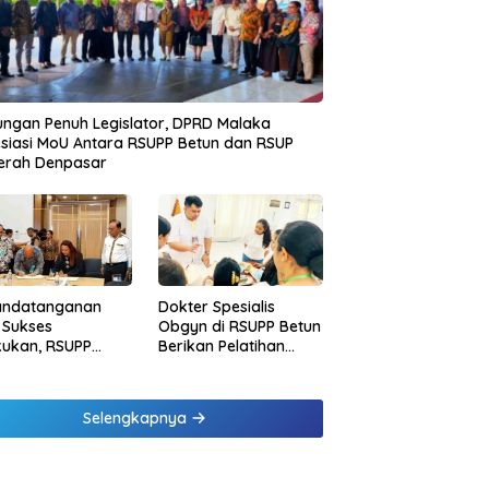
ngan Penuh Legislator, DPRD Malaka
siasi MoU Antara RSUPP Betun dan RSUP
erah Denpasar
andatanganan
Dokter Spesialis
 Sukses
Obgyn di RSUPP Betun
kukan, RSUPP
Berikan Pelatihan
n Jadi Mitra
Penanganan
dampingan RSUP
Pendarahan Saat
erah
Persalinan Bagi
Selengkapnya
Tenaga Kesehatan di
Malaka