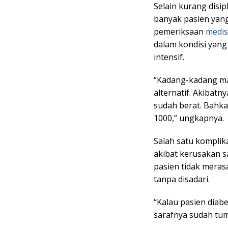
Selain kurang disip
banyak pasien yang
pemeriksaan
medis
dalam kondisi yan
intensif.
“Kadang-kadang ma
alternatif. Akibatn
sudah berat. Bahk
1000,” ungkapnya.
Salah satu komplika
akibat kerusakan s
pasien tidak meras
tanpa disadari.
“Kalau pasien diab
sarafnya sudah tump