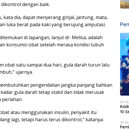
 dikontrol dengan baik.
, kata dia, dapat menyerang ginjal, jantung, mata,
Pen
n luka berat pada kaki yang berujung amputasi.
ditemukan di lapangan, lanjut dr. Melisa, adalah
an konsumsi obat setelah merasa kondisi tubuh
 obat satu sampai dua hari, gula darah turun lalu
mbuh,” ujarnya.
 membutuhkan pengendalian jangka panjang bahkan
kadar gula darah tetap stabil dan tidak merusak
 perlahan.
20 Ok
Kadi
bat atau menggunakan insulin, penyakit itu
10 S
lang lagi, tetapi harus terus dikontrol,” katanya.
18 Ok
Pemk